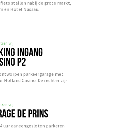
fiets stallen nabij de grote markt,
m en Hotel Nassau.
a
tsen vrij
KING INGANG
SINO P2
ontworpen parkeergarage met
r Holland Casino. De rechter zij-
or bezoekers van Holland Casin...
tsen vrij
AGE DE PRINS
24 uur aaneengesloten parkeren