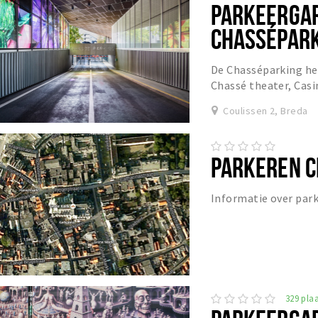
PARKEERGA
CHASSÉPAR
De Chasséparking he
Chassé theater, Casi
Coulissen 2, Breda
PARKEREN 
Informatie over par
329 plaa