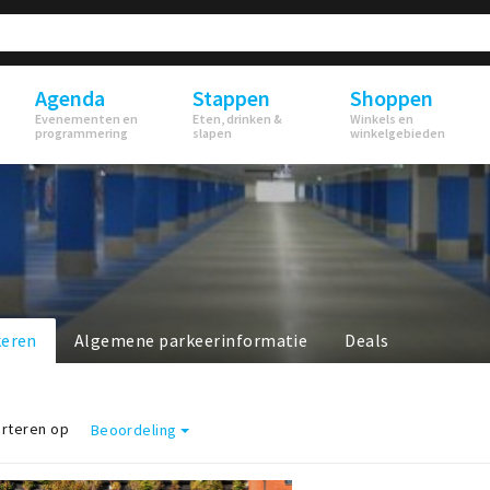
Agenda
Stappen
Shoppen
Evenementen en
Eten, drinken &
Winkels en
programmering
slapen
winkelgebieden
keren
Algemene parkeerinformatie
Deals
rteren op
Beoordeling