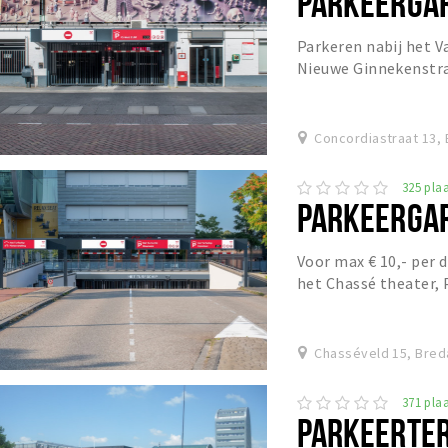
PARKEERGAR
Parkeren nabij het V
Nieuwe Ginnekenstra
Concordiastraat 13,
325 plaa
PARKEERGAR
Voor max € 10,- per 
het Chassé theater, 
Chasséveld 15, Bred
371 plaa
PARKEERTER