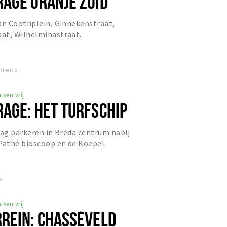
AGE ORANJE ZUID
an Coothplein, Ginnekenstraat,
at, Wilhelminastraat.
 Breda
tsen vrij
AGE: HET TURFSCHIP
dag parkeren in Breda centrum nabij
Pathé bioscoop en de Koepel.
a
tsen vrij
REIN: CHASSÉVELD