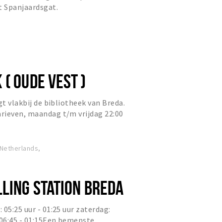
t Spanjaardsgat.
( OUDE VEST )
gt vlakbij de bibliotheek van Breda.
rieven, maandag t/m vrijdag 22:00
t per 12 min) nor...
 Netherlands,
LLING STATION BREDA
05:25 uur - 01:25 uur zaterdag:
 06:45 - 01:15Een bemenste