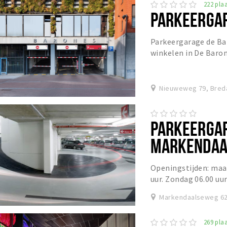
222 plaa
PARKEERGAR
Parkeergarage de Ba
winkelen in De Baro
Nieuweweg 79, Bred
PARKEERGAR
MARKENDAA
Openingstijden: maan
uur. Zondag 06.00 uur 
dag mogelijk.Tarief 20
Markendaalseweg 62
269 plaa