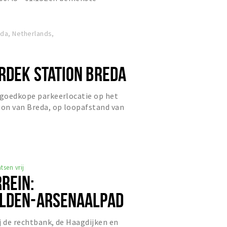
n stalling waar gedurende de...
eda, Netherlands,
RDEK STATION BREDA
 goedkope parkeerlocatie op het
ion van Breda, op loopafstand van
. het is een nieuwe par...
tsen vrij
REIN:
ELDEN-ARSENAALPAD
j de rechtbank, de Haagdijken en