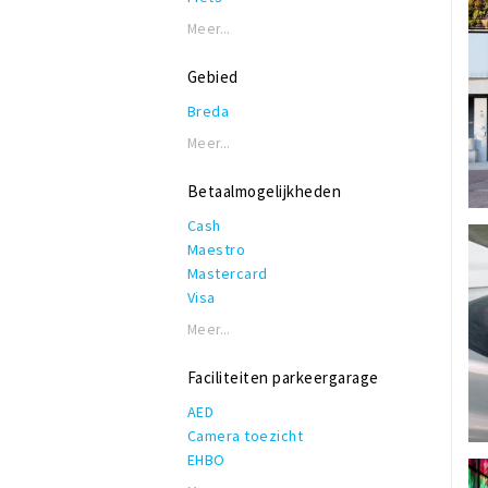
Meer...
Gebied
Breda
Meer...
Betaalmogelijkheden
Cash
Maestro
Mastercard
Visa
Meer...
Faciliteiten parkeergarage
AED
Camera toezicht
EHBO
Lift