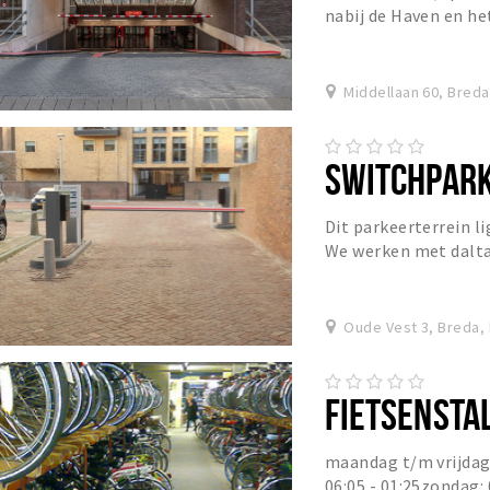
nabij de Haven en he
Middellaan 60, Breda
SWITCHPARK 
Dit parkeerterrein li
We werken met dalta
uur t/m 8:00 uur (30 c
Oude Vest 3, Breda,
FIETSENSTA
maandag t/m vrijdag: 
06:05 - 01:25zondag: