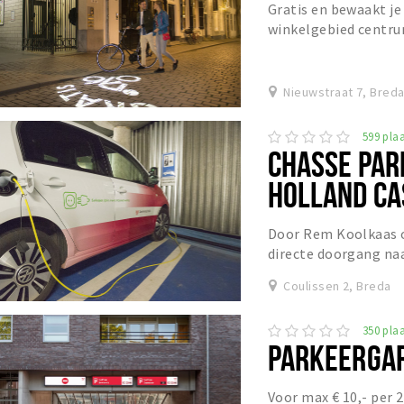
Gratis en bewaakt je 
winkelgebied centru
Nieuwstraat 7, Bred
599 plaa
CHASSE PAR
HOLLAND CA
Door Rem Koolkaas 
directe doorgang naa
ingang is speciaal vo
Coulissen 2, Breda
350 plaa
PARKEERGAR
Voor max € 10,- per 