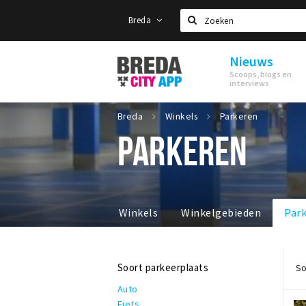
Breda
Zoeken
Nieuws
Stappen
Scoops, blogs en
&
interviews
Shoppen
Breda
Breda
Winkels
Parkeren
PARKEREN
Winkels
Winkelgebieden
Par
Soort parkeerplaats
So
Auto
Fiets