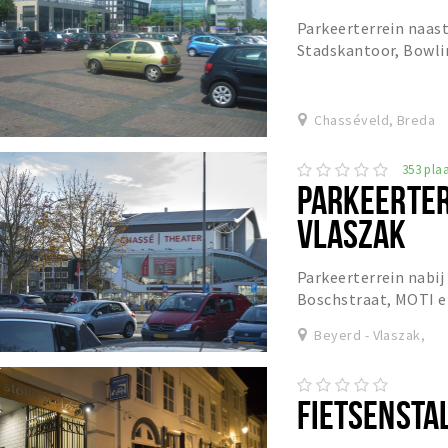
Parkeerterrein naast
Stadskantoor, Bowli
Chasséveld, Breda
353 plaa
PARKEERTER
VLASZAK
Parkeerterrein nabij
Boschstraat, MOTI e
Beyerd - Vlaszak,
FIETSENSTA