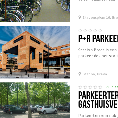
fietsenstalling is ee
Stationsplein 16, Br
P+R PARKEE
Station Breda is een
parkeer dek het stat
de Bredase binnenstad
Station, Breda
291 plaa
PARKEERTER
GASTHUISV
Parkeerterrrein nabi