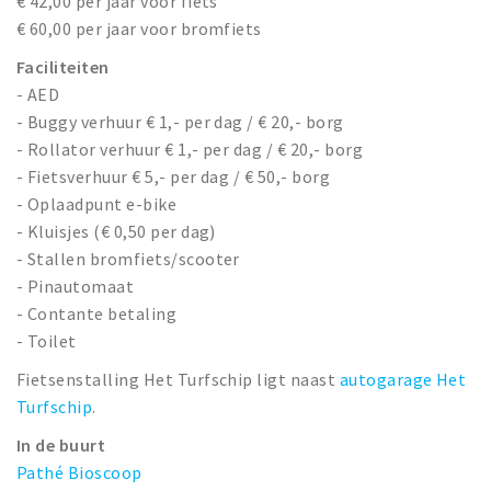
€ 42,00 per jaar voor fiets
€ 60,00 per jaar voor bromfiets
Faciliteiten
- AED
- Buggy verhuur € 1,- per dag / € 20,- borg
- Rollator verhuur € 1,- per dag / € 20,- borg
- Fietsverhuur € 5,- per dag / € 50,- borg
- Oplaadpunt e-bike
- Kluisjes (€ 0,50 per dag)
- Stallen bromfiets/scooter
- Pinautomaat
- Contante betaling
- Toilet
Fietsenstalling Het Turfschip ligt naast
autogarage Het
Turfschip
.
In de buurt
Pathé Bioscoop