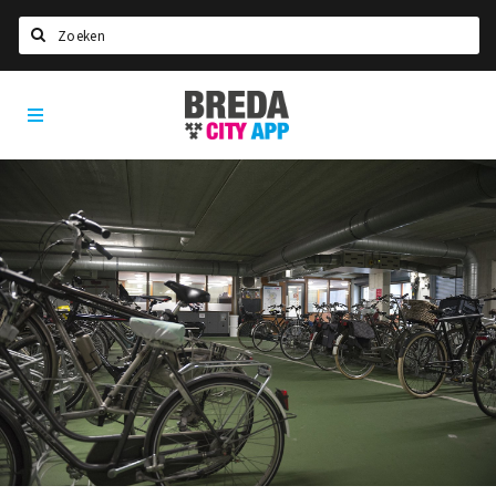
Zoeken
Breda
Home
City
App
Agenda
Deals
Party pics
Nieuws, interviews & blogs
Eten
Drinken
Slapen
Recreatief
Winkels