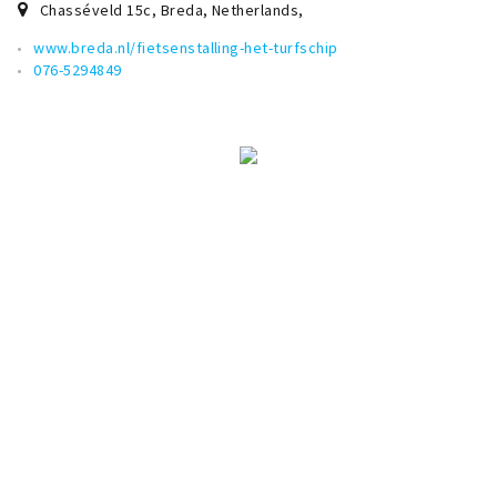
Chasséveld 15c, Breda, Netherlands
,
www.breda.nl/fietsenstalling-het-turfschip
076-5294849