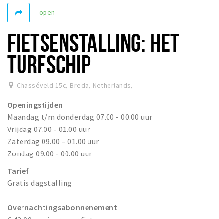
open
Winkelgebieden
Parkeren
FIETSENSTALLING: HET
Bezienswaardigheden
TURFSCHIP
Musea, theaters & podia
Uitjes & activiteiten
Chasséveld 15c, Breda, Netherlands
,
Toeristische routes
Openingstijden
Natuurgebieden
Maandag t/m donderdag 07.00 - 00.00 uur
Vrijdag 07.00 - 01.00 uur
Baroniepoorten
Zaterdag 09.00 – 01.00 uur
Sport
Zondag 09.00 - 00.00 uur
Tarief
Privacy
Gratis dagstalling
Inloggen
Overnachtingsabonnenement