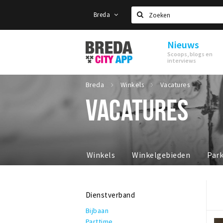
Breda
Zoeken
Nieuws
Stappen
Scoops, blogs en
&
interviews
Shoppen
Breda
Breda
Winkels
Vacatures
VACATURES
Winkels
Winkelgebieden
Par
Dienstverband
Bijbaan
Parttime