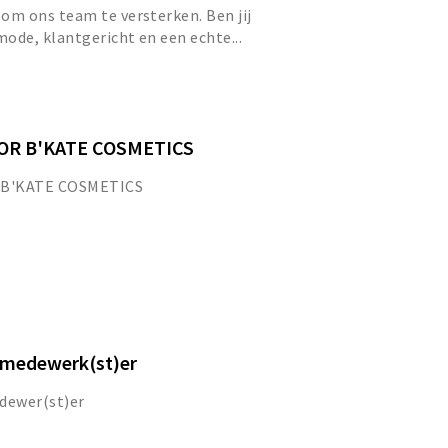
m ons team te versterken. Ben jij
ode, klantgericht en een echte...
R B'KATE COSMETICS
B'KATE COSMETICS
pmedewerk(st)er
dewer(st)er