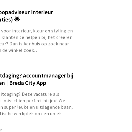
l
oopadviseur Interieur
ties) 🌟
voor interieur, kleur en styling en
m klanten te helpen bij het creëren
ur? Dan is Aanhuis op zoek naar
 de winkel zoek...
tdaging? Accountmanager bij
n | Breda City App
itdaging? Deze vacature als
 misschien perfect bij jou! We
en super leuke en uitdagende baan,
ische werkplek op een uniek...
en