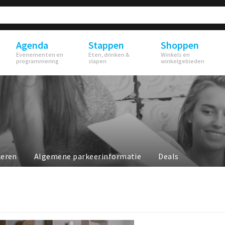
Agenda
Stappen
Shoppen
Evenementen en
Eten, drinken &
Winkels en
programmering
slapen
winkelgebieden
keren
Algemene parkeerinformatie
Deals