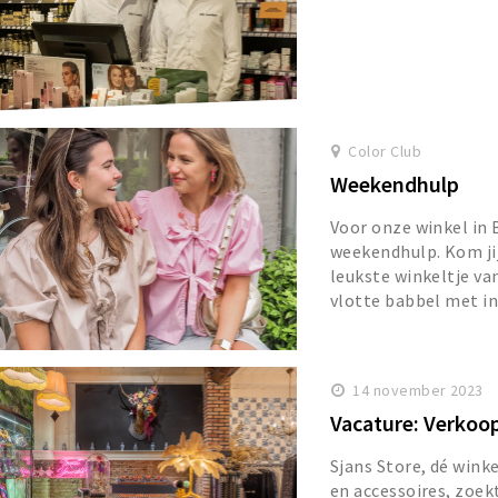
Color Club
Weekendhulp
Voor onze winkel in 
weekendhulp. Kom jij
leukste winkeltje va
vlotte babbel met in
14 november 2023
Vacature: Verkoo
Sjans Store, dé winke
en accessoires, zoek