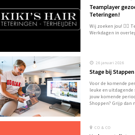
Teamplayer gezoch
Teteringen!
Wij zoeken jou! 💇‍♀️
Werkdagen in overle
26 januari 2026
Stage bij Stappe
Voor de komende per
leuke en uitdagende 
jouw komende period
Shoppen? Grijp dan n
CO & CO