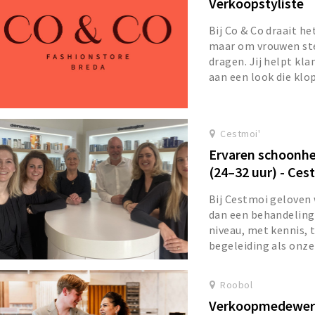
Verkoopstyliste
Bij Co & Co draait he
maar om vrouwen ster
dragen. Jij helpt kl
aan een look die klopt
Cestmoi'
Ervaren schoonhei
(24–32 uur) - Ces
Bij Cestmoi geloven 
dan een behandeling.
niveau, met kennis, 
begeleiding als onze
Roobol
Verkoopmedewerk