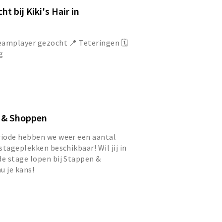
t bij Kiki's Hair in
 Teamplayer gezocht 📍 Teteringen 🗓️
g
n & Shoppen
iode hebben we weer een aantal
stageplekken beschikbaar! Wil jij in
e stage lopen bij Stappen &
u je kans!