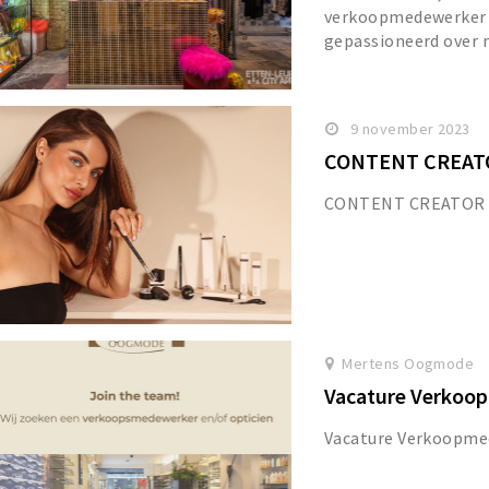
verkoopmedewerker o
gepassioneerd over m
9 november 2023
CONTENT CREATO
CONTENT CREATOR 
Mertens Oogmode
Vacature Verkoo
Vacature Verkoopme