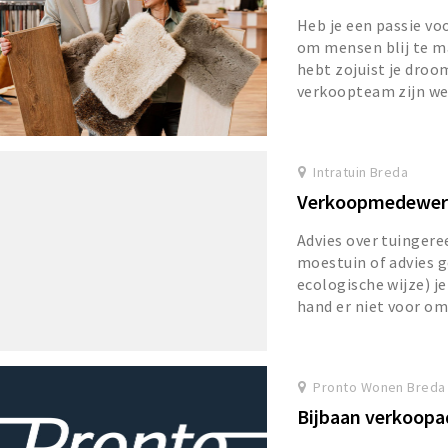
Heb je een passie voo
om mensen blij te ma
hebt zojuist je dro
verkoopteam zijn we 
Intratuin Breda
Verkoopmedewerk
Advies over tuinger
moestuin of advies 
ecologische wijze) j
hand er niet voor om
Pronto Wonen Breda
Bijbaan verkoopa