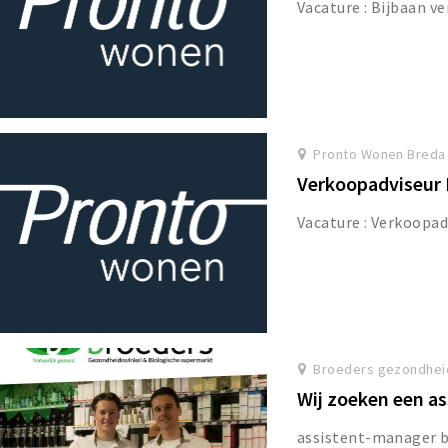
Vacature : Bijbaan 
Pronto Wonen Breda
Verkoopadviseur
Vacature : Verkoopa
Broeders gezondhei
Wij zoeken een a
assistent-manager b