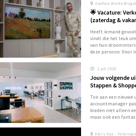
Aanhuis Breda Bruge
🌟 Vacature: Verk
(zaterdag & vakan
Heeft iemand gevoel 
vindt die het leuk o
van hun droominterie
deze persoon. Voor in
1 juli 2026
Jouw volgende ui
Stappen & Shoppe
Toe aan een nieuwe u
accountmanager past
bieden niet alleen e
maar ook een fantast
Kiki's Hair - Tetering