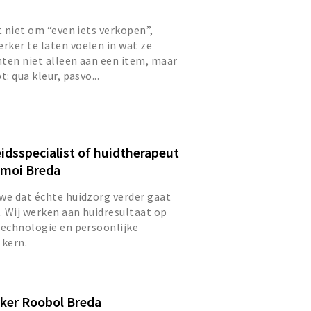
t niet om “even iets verkopen”,
ker te laten voelen in wat ze
anten niet alleen aan een item, maar
: qua kleur, pasvo...
dsspecialist of huidtherapeut
tmoi Breda
we dat échte huidzorg verder gaat
 Wij werken aan huidresultaat op
technologie en persoonlijke
 kern.
er Roobol Breda