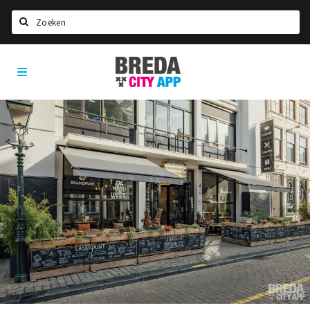
Zoeken
Breda
Home
City
App
Agenda
Deals
Party pics
Nieuws, interviews & blogs
Eten
Drinken
Slapen
Recreatief
Winkels