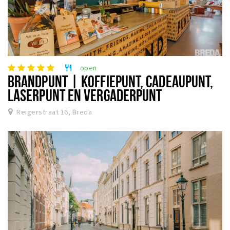
open
restaurant
BRANDPUNT | KOFFIEPUNT, CADEAUPUNT,
LASERPUNT EN VERGADERPUNT
Reigerstraat 16, Breda