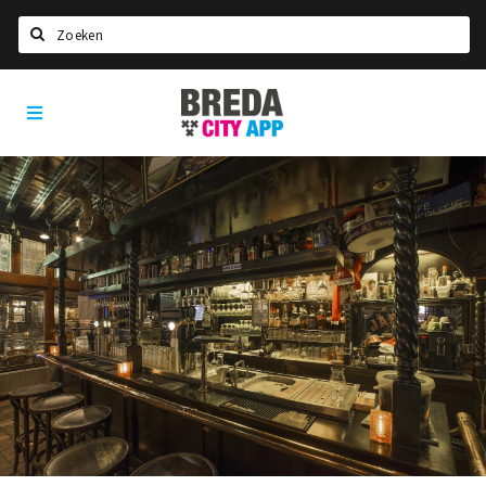
Zoeken
Breda
Home
City
App
Agenda
Deals
Party pics
Nieuws, interviews & blogs
Eten
Drinken
Slapen
Recreatief
Winkels