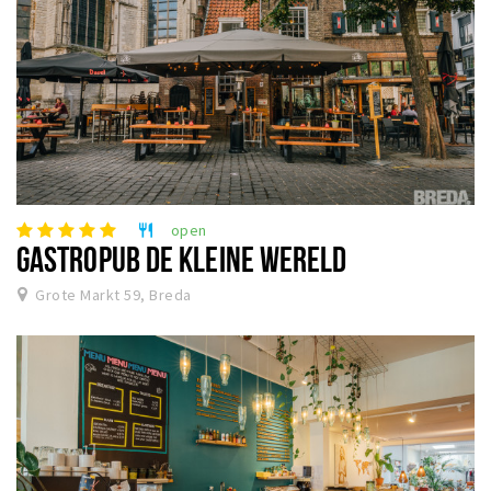
open
restaurant
GASTROPUB DE KLEINE WERELD
Grote Markt 59, Breda