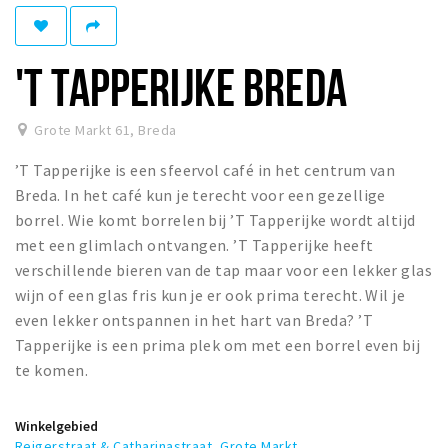
Winkelgebieden
Parkeren
'T TAPPERIJKE BREDA
Bezienswaardigheden
Grote Markt 61
,
Breda
Musea, theaters & podia
’T Tapperijke is een sfeervol café in het centrum van
Uitjes & activiteiten
Breda. In het café kun je terecht voor een gezellige
Toeristische routes
borrel. Wie komt borrelen bij ’T Tapperijke wordt altijd
Natuurgebieden
met een glimlach ontvangen. ’T Tapperijke heeft
verschillende bieren van de tap maar voor een lekker glas
Baroniepoorten
wijn of een glas fris kun je er ook prima terecht. Wil je
Sport
even lekker ontspannen in het hart van Breda? ’T
Tapperijke is een prima plek om met een borrel even bij
Privacy
te komen.
Inloggen
Winkelgebied
Reigerstraat & Catharinastraat
,
Grote Markt