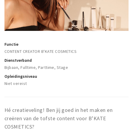
Winkelgebieden
Parkeren
Bezienswaardigheden
Musea, theaters & podia
Functie
CONTENT CREATOR B'KATE COSMETICS
Uitjes & activiteiten
Dienstverband
Toeristische routes
Bijbaan, Fulltime, Parttime, Stage
Natuurgebieden
Opleidingsniveau
Baroniepoorten
Niet vereist
Sport
Privacy
Hé creatieveling! Ben jij goed in het maken en
creëren van de tofste content voor B’KATE
Inloggen
COSMETICS?