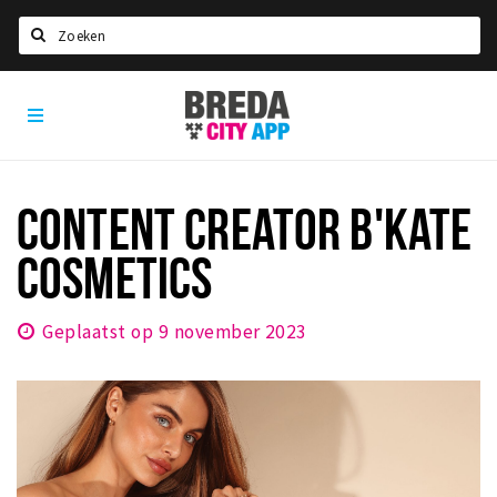
Zoeken
Breda
Home
City
App
Agenda
Deals
CONTENT CREATOR B'KATE
Party pics
COSMETICS
Nieuws, interviews & blogs
Eten
Geplaatst op 9 november 2023
Drinken
Slapen
Recreatief
Winkels