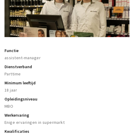
Winkelgebieden
Parkeren
Bezienswaardigheden
Musea, theaters & podia
Functie
Uitjes & activiteiten
assistent-manager
Toeristische routes
Dienstverband
Natuurgebieden
Parttime
Baroniepoorten
Minimum leeftijd
18 jaar
Sport
Opleidingsniveau
Privacy
MBO
Werkervaring
Inloggen
Enige ervaringen in supermarkt
Kwalificaties