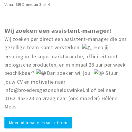
Vanaf MBO-niveau 3 of 4
𝗪𝗶𝗷 𝘇𝗼𝗲𝗸𝗲𝗻 𝗲𝗲𝗻 𝗮𝘀𝘀𝗶𝘀𝘁𝗲𝗻𝘁-𝗺𝗮𝗻𝗮𝗴𝗲𝗿!
Wij zoeken per direct een assistent-manager die ons
gezellige team komt versterken.
Heb jij
ervaring in de supermarktbranche, affiniteit met
biologische producten, en minimaal 28 uur per week
beschikbaar?
Dan zoeken wij jou!
Stuur
jouw CV en motivatie naar
info@broedersgezondheidswinkel.nl of bel naar
0162-453223 en vraag naar (ons moeder) Hélène
Melis.
Meer informatie en solliciteren