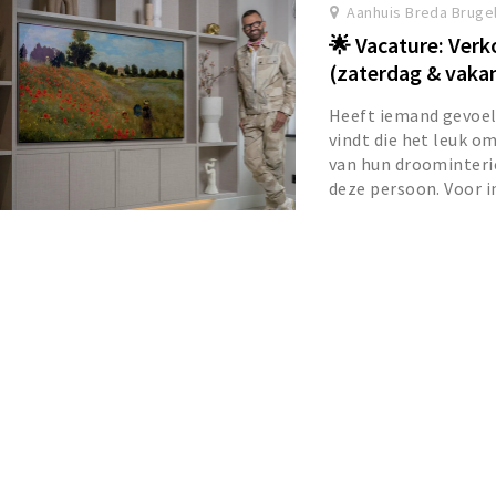
Aanhuis Breda Bruge
🌟 Vacature: Verk
(zaterdag & vakan
Heeft iemand gevoel 
vindt die het leuk o
van hun droominterie
deze persoon. Voor in