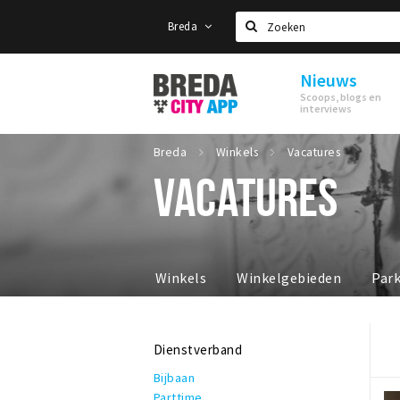
Breda
Zoeken
Nieuws
Stappen
Scoops, blogs en
&
interviews
Shoppen
Breda
Breda
Winkels
Vacatures
VACATURES
Winkels
Winkelgebieden
Par
Dienstverband
Bijbaan
Parttime