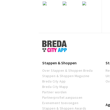
Stappen
&
Shoppen
Breda
Stappen & Shoppen
St
Over Stappen & Shoppen Breda
Re
Stappen & Shoppen Magazine
Ui
Breda City App
Ov
Breda City Mapp
Partner worden
Partnerprofiel aanpassen
Evenement toevoegen
Ag
Stappen & Shoppen Awards