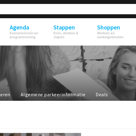
Agenda
Stappen
Shoppen
Evenementen en
Eten, drinken &
Winkels en
programmering
slapen
winkelgebieden
keren
Algemene parkeerinformatie
Deals