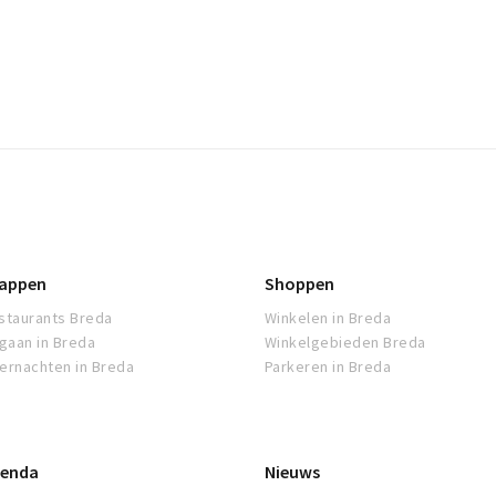
appen
Shoppen
staurants Breda
Winkelen in Breda
tgaan in Breda
Winkelgebieden Breda
ernachten in Breda
Parkeren in Breda
enda
Nieuws