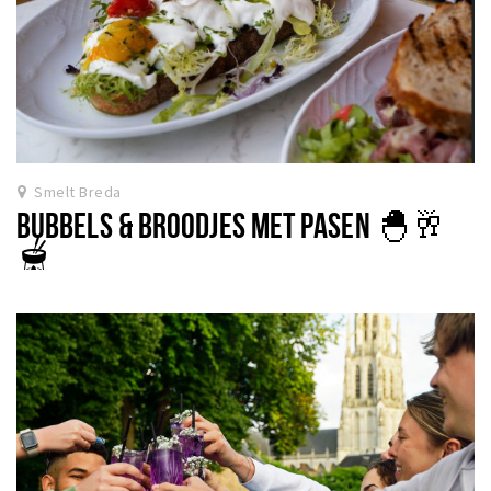
Smelt Breda
BUBBELS & BROODJES MET PASEN 🐣🥂
🫕