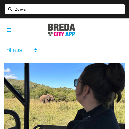
Zoeken
Breda
Home
City
App
Agenda
Filter
Deals
Party pics
Nieuws, interviews & blogs
Eten
Drinken
Slapen
Recreatief
Winkels