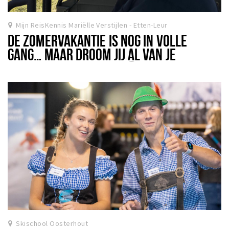
Winkelgebieden
Mijn ReisKennis Mariëlle Verstijlen - Etten-Leur
Parkeren
DE ZOMERVAKANTIE IS NOG IN VOLLE
GANG… MAAR DROOM JIJ AL VAN JE
Bezienswaardigheden
VOLGENDE AVONTUUR? 🌍
Musea, theaters & podia
Uitjes & activiteiten
Toeristische routes
Natuurgebieden
Baroniepoorten
Sport
Privacy
Inloggen
Skischool Oosterhout