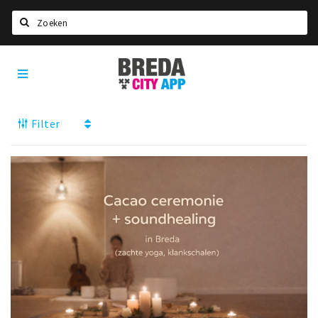
Zoeken
Breda
Home
City
App
Agenda
Filter
Deals
Party pics
Nieuws, interviews & blogs
Eten
Drinken
Slapen
Recreatief
Winkels