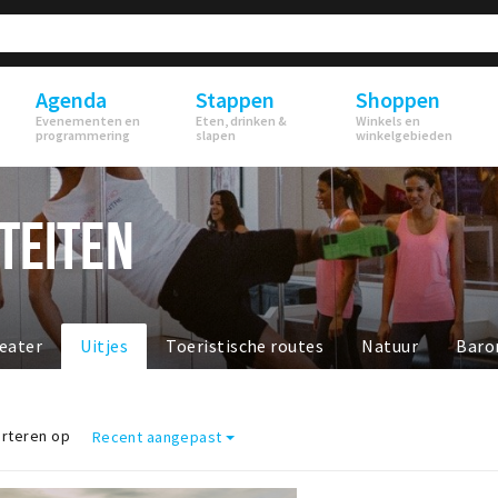
Agenda
Stappen
Shoppen
Evenementen en
Eten, drinken &
Winkels en
programmering
slapen
winkelgebieden
ITEITEN
eater
Uitjes
Toeristische routes
Natuur
Baro
rteren op
Recent aangepast