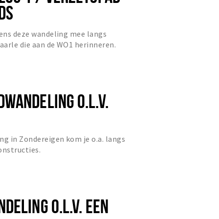
IDS
dens deze wandeling mee langs
Baarle die aan de WO1 herinneren.
WANDELING O.L.V.
ng in Zondereigen kom je o.a. langs
nstructies.
DELING O.L.V. EEN