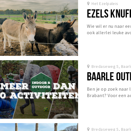
Het Ezelpaleis
EZELS KNUF
Wie wil er nu naar ee
ook allerlei leuke a
aan Het Ezelpaleis ko
Bredaseweg 5, Baar
BAARLE OUT
Ben je op zoek naar 
Brabant? Voor een act
aan het juiste adres.
Bredaseweg 5, Baar