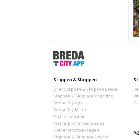
Stappen
&
Shoppen
Breda
Stappen & Shoppen
St
Over Stappen & Shoppen Breda
Re
Stappen & Shoppen Magazine
Ui
Breda City App
Ov
Breda City Mapp
Partner worden
Partnerprofiel aanpassen
Evenement toevoegen
Ag
Stappen & Shoppen Awards