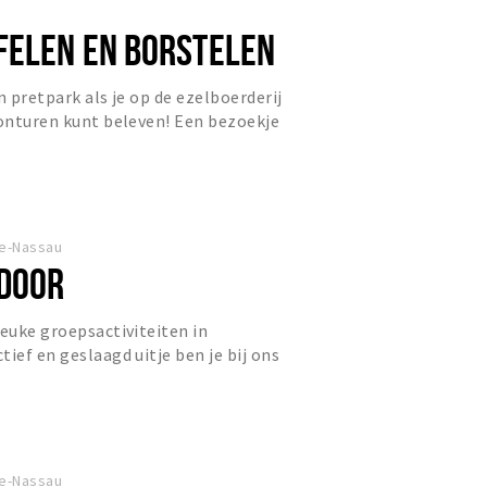
FELEN EN BORSTELEN
n pretpark als je op de ezelboerderij
vonturen kunt beleven! Een bezoekje
st €5 per pers...
le-Nassau
DOOR
leuke groepsactiviteiten in
ief en geslaagd uitje ben je bij ons
le-Nassau