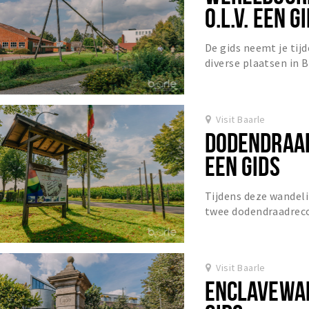
O.L.V. EEN G
De gids neemt je tij
diverse plaatsen in 
Visit Baarle
DODENDRAAD
EEN GIDS
Tijdens deze wandeli
twee dodendraadreco
Visit Baarle
ENCLAVEWAN