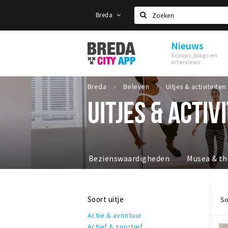
Breda
Zoeken
Nieuws
Stappen
Scoops, blogs en
&
interviews
Shoppen
Breda
Breda
Beleven
Uitjes & activiteiten
UITJES & ACTIV
Bezienswaardigheden
Musea & th
Soort uitje
So
Actie & avontuur
Actief & sportief