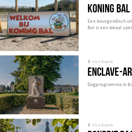
KONING BAL
Een bourgondisch uit
Bal is een ideaal spe
bedrijven die van een 
Visit Baarle
ENCLAVE-A
Dagprogramma in Ba
Visit Baarle