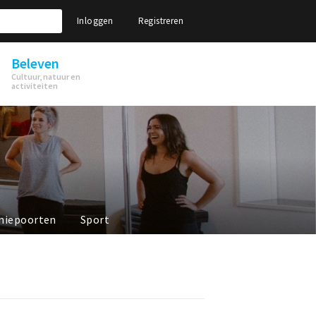
Inloggen
Registreren
Beleven
Cultuur, natuur en
activiteiten
niepoorten
Sport