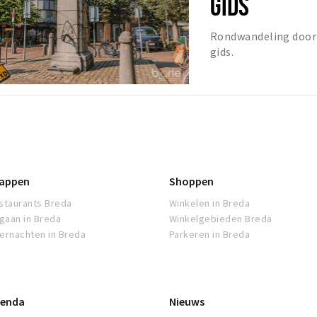
GIDS
Rondwandeling door 
gids.
appen
Shoppen
staurants Breda
Winkelen in Breda
tgaan in Breda
Winkelgebieden Breda
ernachten in Breda
Parkeren in Breda
enda
Nieuws