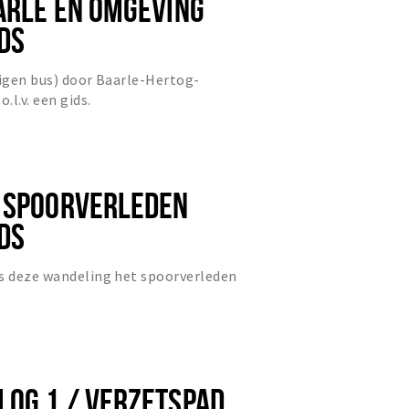
ARLE EN OMGEVING
IDS
eigen bus) door Baarle-Hertog-
l.v. een gids.
 SPOORVERLEDEN
IDS
ns deze wandeling het spoorverleden
OG 1 / VERZETSPAD