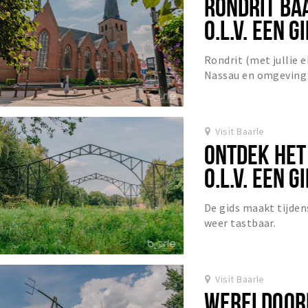
RONDRIT BA
O.L.V. EEN G
Rondrit (met jullie 
Nassau en omgeving o.
Visit Baarle
ONTDEK HET
O.L.V. EEN G
De gids maakt tijde
weer tastbaar.
Visit Baarle
WERELDOORL