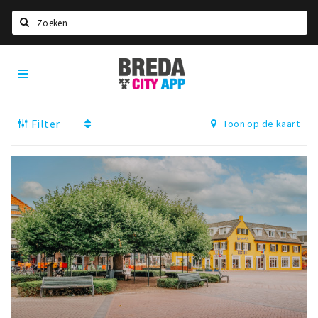
Zoeken
Breda
Home
City
App
Agenda
Filter
Toon op de kaart
Deals
Party pics
Nieuws, interviews & blogs
Eten
Drinken
Slapen
Recreatief
Winkels