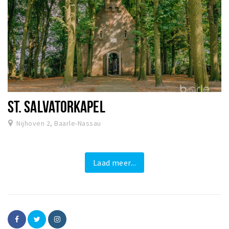
ST. SALVATORKAPEL
Nijhoven 2, Baarle-Nassau
Laad meer...