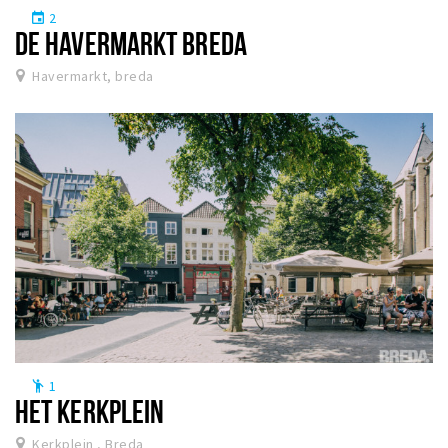
2
event
DE HAVERMARKT BREDA
Havermarkt, breda
1
emoji_people
HET KERKPLEIN
Kerkplein , Breda