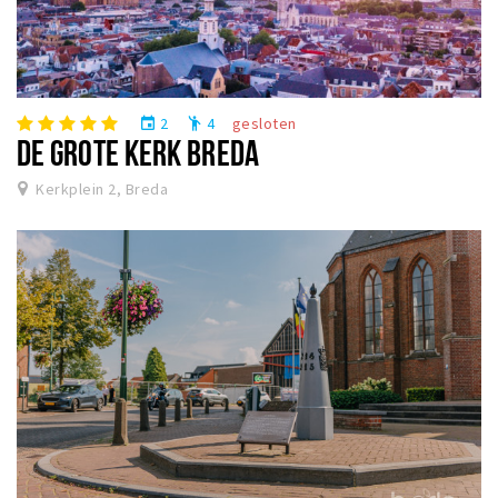
2
4
gesloten
event
emoji_people
DE GROTE KERK BREDA
Kerkplein 2, Breda