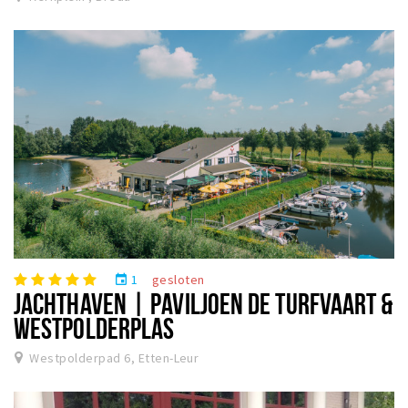
1
gesloten
event
JACHTHAVEN | PAVILJOEN DE TURFVAART &
WESTPOLDERPLAS
Westpolderpad 6, Etten-Leur