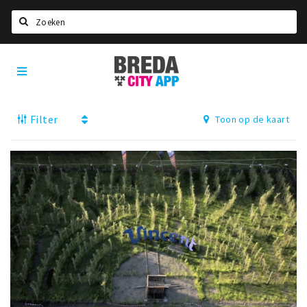
Zoeken
Breda
Home
City
App
Agenda
Filter
Toon op de kaart
Deals
Party pics
Nieuws, interviews & blogs
Eten
Drinken
Slapen
Recreatief
Winkels