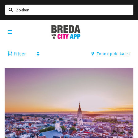
Zoeken
Breda
Home
City
App
Agenda
Filter
Toon op de kaart
Deals
Party pics
Nieuws, interviews & blogs
Eten
Drinken
Slapen
Recreatief
Winkels