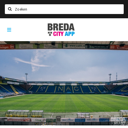
Zoeken
Breda
Home
City
App
Agenda
Deals
Party pics
Nieuws, interviews & blogs
Eten
Drinken
Slapen
Recreatief
Winkels