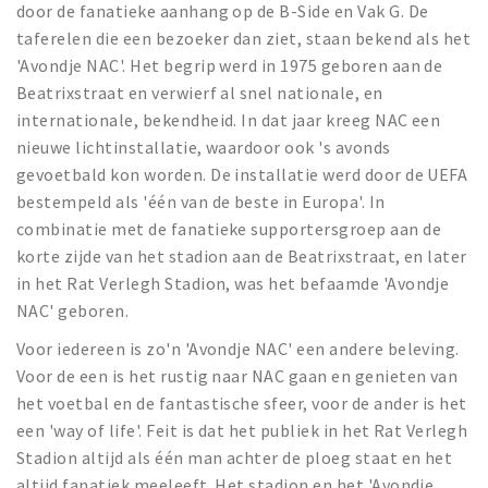
door de fanatieke aanhang op de B-Side en Vak G. De
taferelen die een bezoeker dan ziet, staan bekend als het
'Avondje NAC'. Het begrip werd in 1975 geboren aan de
Beatrixstraat en verwierf al snel nationale, en
internationale, bekendheid. In dat jaar kreeg NAC een
nieuwe lichtinstallatie, waardoor ook 's avonds
gevoetbald kon worden. De installatie werd door de UEFA
bestempeld als 'één van de beste in Europa'. In
combinatie met de fanatieke supportersgroep aan de
korte zijde van het stadion aan de Beatrixstraat, en later
in het Rat Verlegh Stadion, was het befaamde 'Avondje
NAC' geboren.
Voor iedereen is zo'n 'Avondje NAC' een andere beleving.
Voor de een is het rustig naar NAC gaan en genieten van
het voetbal en de fantastische sfeer, voor de ander is het
een 'way of life'. Feit is dat het publiek in het Rat Verlegh
Stadion altijd als één man achter de ploeg staat en het
altijd fanatiek meeleeft. Het stadion en het 'Avondje