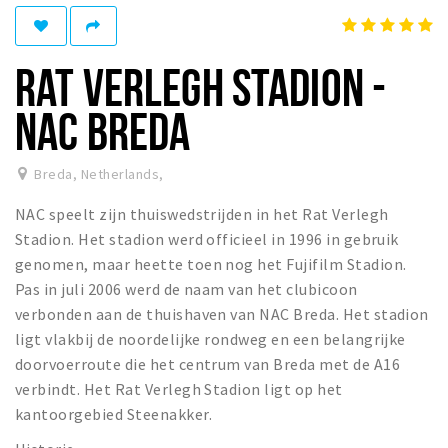
Winkelgebieden
Parkeren
RAT VERLEGH STADION -
Bezienswaardigheden
NAC BREDA
Musea, theaters & podia
Uitjes & activiteiten
Breda, Netherlands
,
Toeristische routes
NAC speelt zijn thuiswedstrijden in het Rat Verlegh
Natuurgebieden
Stadion. Het stadion werd officieel in 1996 in gebruik
genomen, maar heette toen nog het Fujifilm Stadion.
Baroniepoorten
Pas in juli 2006 werd de naam van het clubicoon
Sport
verbonden aan de thuishaven van NAC Breda. Het stadion
ligt vlakbij de noordelijke rondweg en een belangrijke
Privacy
doorvoerroute die het centrum van Breda met de A16
verbindt. Het Rat Verlegh Stadion ligt op het
Inloggen
kantoorgebied Steenakker.