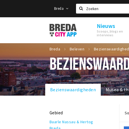
Breda
Zoeken
Nieuws
Stappen
Scoops, blogs en
&
interviews
Shoppen
Breda
Breda
Beleven
BEZIENSWAARD
Bezienswaardigheden
Musea & th
Gebied
So
Baarle Nassau & Hertog
Breda