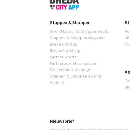
&
Shoppen
Breda
Stappen & Shoppen
St
Over Stappen & Shoppen Breda
Re
Stappen & Shoppen Magazine
Ui
Breda City App
Ov
Breda City Mapp
Partner worden
Partnerprofiel aanpassen
Evenement toevoegen
Ag
Stappen & Shoppen Awards
Ev
Contact
Bi
Nieuwsbrief