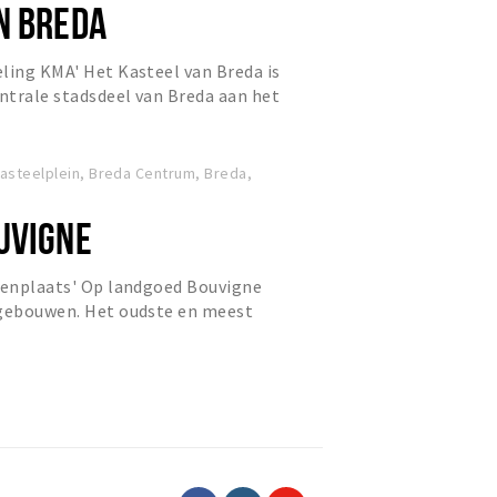
N BREDA
ling KMA' Het Kasteel van Breda is
entrale stadsdeel van Breda aan het
drukwekkende Kastee...
asteelplein, Breda Centrum, Breda,
UVIGNE
itenplaats' Op landgoed Bouvigne
 gebouwen. Het oudste en meest
lijknamige kasteel. Al in d...