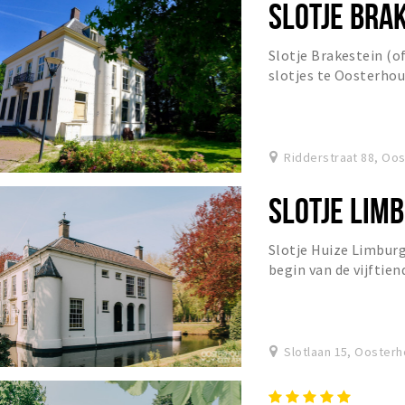
SLOTJE BRA
Slotje Brakestein (of
slotjes te Oosterho
van een omgrachte bo
Ridderstraat 88, Oo
SLOTJE LIM
Slotje Huize Limburg
begin van de vijftien
door verbouwingen e
Slotlaan 15, Oosterh