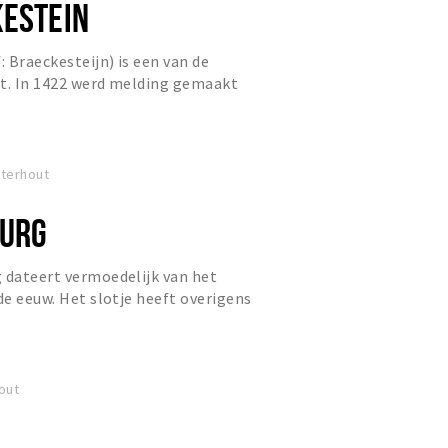
KESTEIN
: Braeckesteijn) is een van de
ut. In 1422 werd melding gemaakt
erderij op deze plaats, en...
sterhout
BURG
 dateert vermoedelijk van het
de eeuw. Het slotje heeft overigens
n modernisering een groo...
out