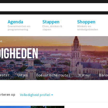
Agenda
Stappen
Shoppen
Evenementen en
Eten, drinken &
Winkels en
programmering
slapen
winkelgebieden
Bezienswaardigheden
IGHEDEN
eater
Uitjes
Toeristische routes
Natuur
Baro
rteren op
Volledigheid profiel