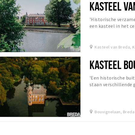
KASTEEL VA
'Historische verzame
een kasteel in het c
Kasteelplein. Het in
Kasteel van Breda, K
KASTEEL BO
'Een historische bu
staan verschillende
bekende is wel het ge
Bouvignelaan, Breda