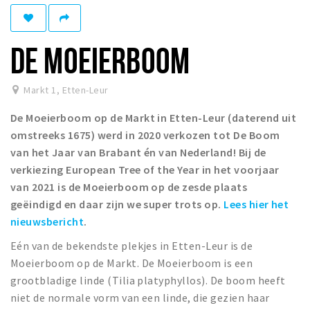
Winkelgebieden
Parkeren
DE MOEIERBOOM
Bezienswaardigheden
Markt 1
,
Etten-Leur
Musea, theaters & podia
De Moeierboom op de Markt in Etten-Leur (daterend uit
Uitjes & activiteiten
omstreeks 1675) werd in 2020 verkozen tot De Boom
Toeristische routes
van het Jaar van Brabant én van Nederland! Bij de
Natuurgebieden
verkiezing European Tree of the Year in het voorjaar
van 2021 is de Moeierboom op de zesde plaats
Baroniepoorten
geëindigd en daar zijn we super trots op.
Lees hier het
Sport
nieuwsbericht
.
Privacy
Eén van de bekendste plekjes in Etten-Leur is de
Moeierboom op de Markt. De Moeierboom is een
grootbladige linde (Tilia platyphyllos). De boom heeft
Inloggen
niet de normale vorm van een linde, die gezien haar