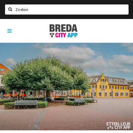
Zoeken
Breda
Home
City
App
Agenda
Deals
Party pics
Nieuws, interviews & blogs
Eten
Drinken
Slapen
Recreatief
Winkels