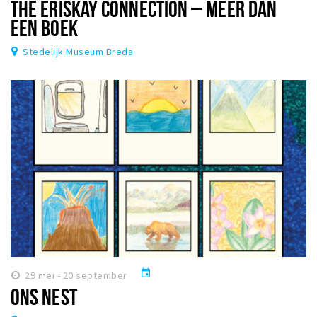
THE ERISKAY CONNECTION – MEER DAN
EEN BOEK
Stedelijk Museum Breda
event
29 mei - 20 september
ONS NEST