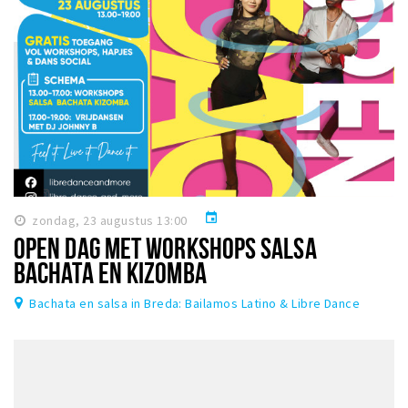
event
zondag, 23 augustus 13:00
OPEN DAG MET WORKSHOPS SALSA
BACHATA EN KIZOMBA
Bachata en salsa in Breda: Bailamos Latino & Libre Dance