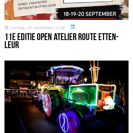
event
zondag, 20 september 11:00
11E EDITIE OPEN ATELIER ROUTE ETTEN-
LEUR