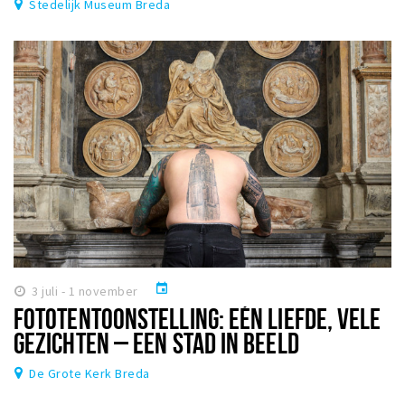
Stedelijk Museum Breda
event
3 juli - 1 november
FOTOTENTOONSTELLING: EÉN LIEFDE, VELE
GEZICHTEN – EEN STAD IN BEELD
De Grote Kerk Breda