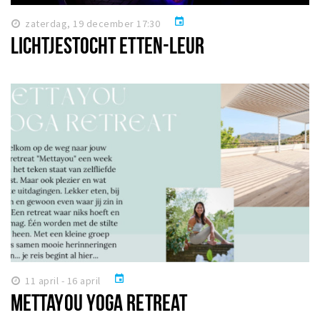
event
zaterdag, 19 december 17:30
LICHTJESTOCHT ETTEN-LEUR
event
11 april - 16 april
METTAYOU YOGA RETREAT