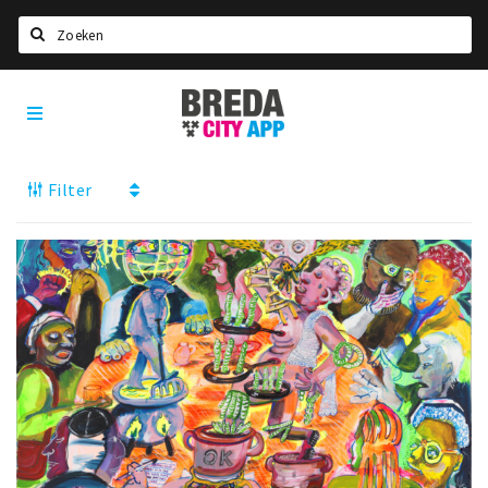
Zoeken
Breda
Home
City
App
Agenda
Filter
Deals
Party pics
Nieuws, interviews & blogs
Eten
Drinken
Slapen
Recreatief
Winkels