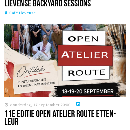
LIEVENSE BACKYARD SESSIONS
Café Lievense
event
donderdag, 17 september 20:00
11E EDITIE OPEN ATELIER ROUTE ETTEN-
LEUR