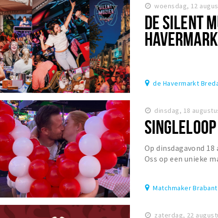
woensdag, 12 augus
DE SILENT M
HAVERMARK
de Havermarkt Bred
dinsdag, 18 augustu
SINGLELOOP
Op dinsdagavond 18 a
Oss op een unieke m
organiseert namelijk 
Matchmaker Brabant
zaterdag, 22 august