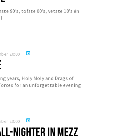
nste 90’s, tofste 00’s, vetste 10’s én
!
event
mber 20:00
E
ng years, Holy Moly and Drags of
forces for an unforgettable evening
very Saturday for Ch...
event
mber 23:00
 ALL-NIGHTER IN MEZZ