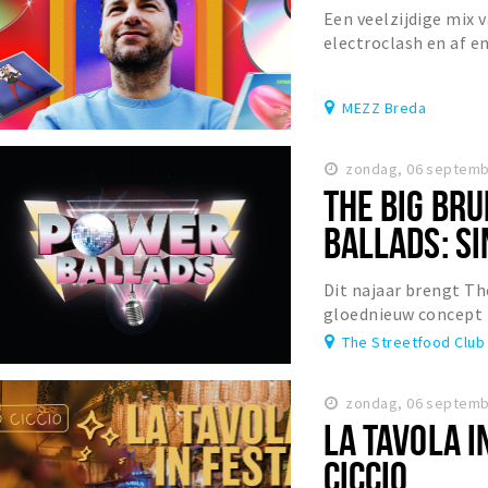
Een veelzijdige mix v
electroclash en af en
popklassieker.
MEZZ Breda
zondag, 06 septemb
THE BIG BR
BALLADS: SI
Dit najaar brengt Th
gloednieuw concept 
Ballads: Sing Your He
The Streetfood Club
zondag, 06 septemb
LA TAVOLA IN
CICCIO