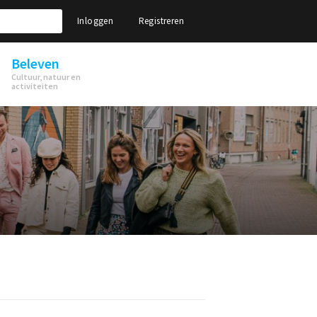
Inloggen
Registreren
Beleven
Cultuur, natuur en
activiteiten