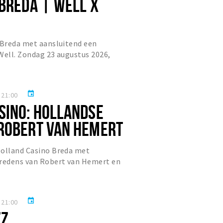
 BREDA | WELL X
 Breda met aansluitend een
 Well. Zondag 23 augustus 2026,
mpo’s welkom.
event
 21:00
SINO: HOLLANDSE
ROBERT VAN HEMERT
 BEVER
Holland Casino Breda met
tredens van Robert van Hemert en
a
event
 21:00
ZZ