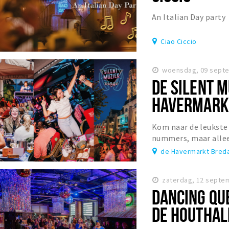
An Italian Day party
Ciao Ciccio
woensdag, 09 septe
DE SILENT M
HAVERMARK
Kom naar de leukste
nummers, maar alleen
meezingen terwijl je 
de Havermarkt Bred
zaterdag, 12 septe
DANCING QU
DE HOUTHAL