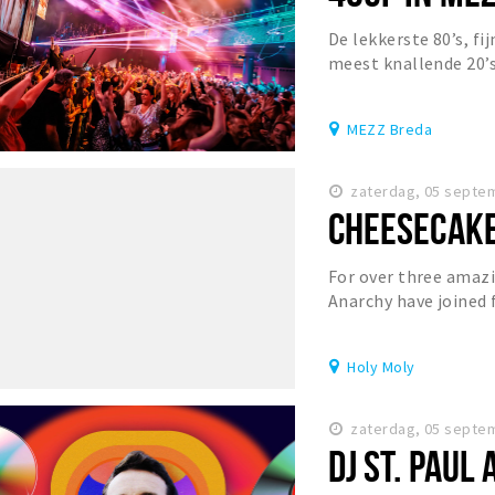
De lekkerste 80’s, fij
meest knallende 20’s
MEZZ Breda
zaterdag, 05 septe
CHEESECAK
For over three amazi
Anarchy have joined 
each month! Join us e
Holy Moly
zaterdag, 05 septe
DJ ST. PAUL