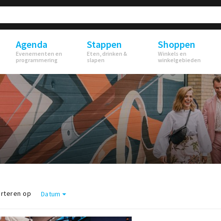
Agenda
Stappen
Shoppen
Evenementen en
Eten, drinken &
Winkels en
programmering
slapen
winkelgebieden
rteren op
Datum