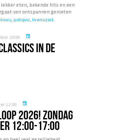
 lekker eten, bekende hits en een
vergaat van ontspannen genieten
nsen. Bij De Houthallen z...
shows, pubquiz, livemuziek
event
mber 20:00
LASSICS IN DE
event
er 12:00
LOOP 2026! ZONDAG
ER 12:00-17:00
s en heel veel gezelligheid