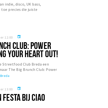
an indie, disco, UK bass,
 toe precies die juiste
event
er 12:00
UNCH CLUB: POWER
NG YOUR HEART OUT!
e Streetfood Club Breda een
naar The Big Brunch Club: Power
art Out!
 Breda
event
er 13:00
 FESTA BIJ CIAO