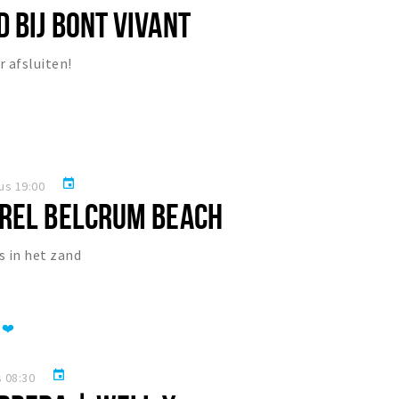
 BIJ BONT VIVANT
 afsluiten!
event
us 19:00
REL BELCRUM BEACH
s in het zand
 ❤️
event
 08:30