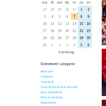
ma
di
wo
do
vr
za
zo
27
28
29
30
31
1
2
3
4
5
6
7
8
9
10
11
12
13
14
15
16
17
18
19
20
21
22
23
24
25
26
27
28
29
30
31
1
2
3
4
5
6
Vandaag
Evenement categorie
Beurzen
Cabaret
Carnaval
Concerten & live muziek
Duurzaamheid
Eten & drinken
Exposities