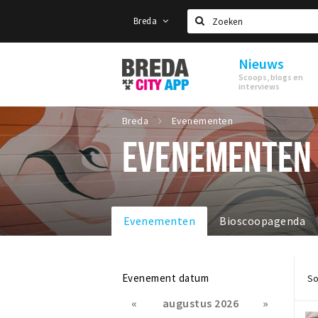
Breda
Zoeken
Nieuws
Stappen
Scoops, blogs en
&
interviews
Shoppen
Breda
Breda
Evenementen
EVENEMENTEN
Evenementen
Bioscoopagenda
Evenement datum
So
«
augustus 2026
»