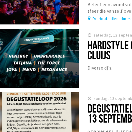
Beleef een avond vol
sfeer die vanzelf o
naar meezingen en da
De Houthallen: diner
zaterdag, 12 septe
HARDSTYLE C
CLUIJS
Diverse dj's.
zondag, 13 septemb
DEGUSTATIE
13 SEPTEMB
6 hapjes en 6 drankje