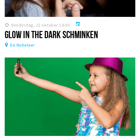
event
donderdag, 22 oktober 14:00
GLOW IN THE DARK SCHMINKEN
De Nobelaer