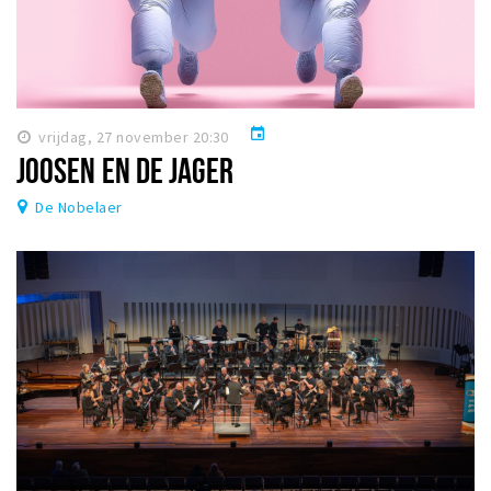
event
vrijdag, 27 november 20:30
JOOSEN EN DE JAGER
De Nobelaer