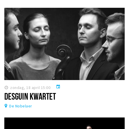
event
zondag, 18 april 15:00
DESGUIN KWARTET
De Nobelaer