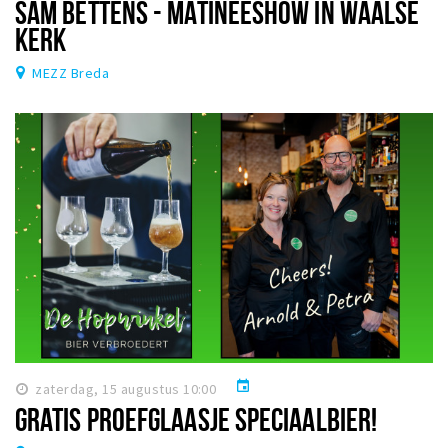
SAM BETTENS - MATINEESHOW IN WAALSE
KERK
MEZZ Breda
event
zaterdag, 15 augustus 10:00
GRATIS PROEFGLAASJE SPECIAALBIER!