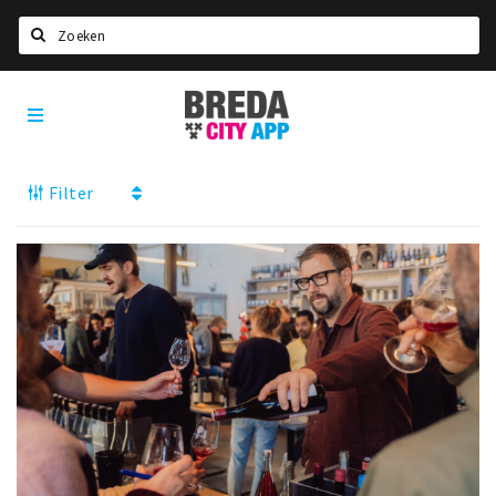
Zoeken
Breda
Home
City
App
Agenda
Filter
Deals
Party pics
Nieuws, interviews & blogs
Eten
Drinken
Slapen
Recreatief
Winkels