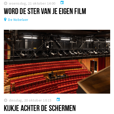
event
woensdag, 21 oktober 14:00
WORD DE STER VAN JE EIGEN FILM
De Nobelaer
event
dinsdag, 20 oktober 10:15
KIJKJE ACHTER DE SCHERMEN