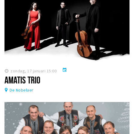
event
zondag, 17 januari 15:00
AMATIS TRIO
De Nobelaer