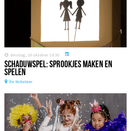
event
dinsdag, 20 oktober 10:30
SCHADUWSPEL: SPROOKJES MAKEN EN
SPELEN
De Nobelaer