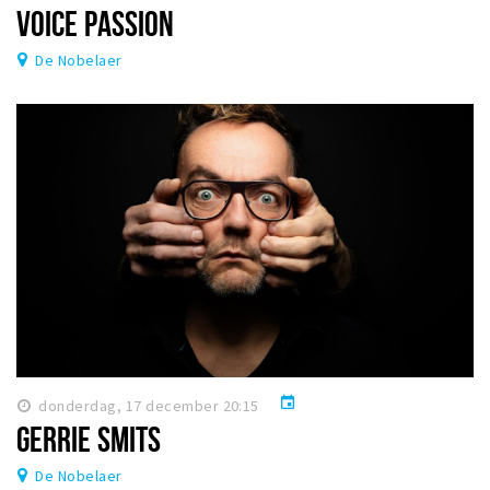
VOICE PASSION
De Nobelaer
event
donderdag, 17 december 20:15
GERRIE SMITS
De Nobelaer