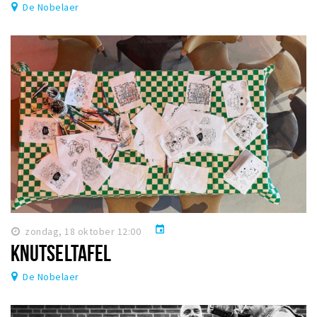
De Nobelaer
event
zondag, 18 oktober 12:00
KNUTSELTAFEL
De Nobelaer