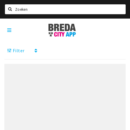
Zoeken
Breda
Home
City
App
Agenda
Filter
Deals
Party pics
Nieuws, interviews & blogs
Eten
Drinken
Slapen
Recreatief
Winkels