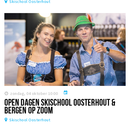
Skischool Oosterhout
event
zondag, 04 oktober 10:00
OPEN DAGEN SKISCHOOL OOSTERHOUT &
BERGEN OP ZOOM
Skischool Oosterhout