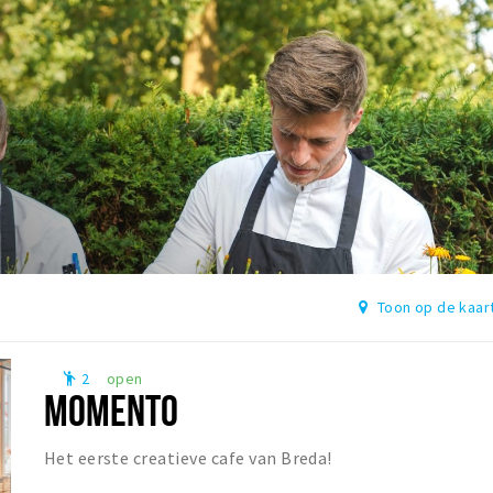
Toon op de kaar
2
open
emoji_people
MOMENTO
Het eerste creatieve cafe van Breda!