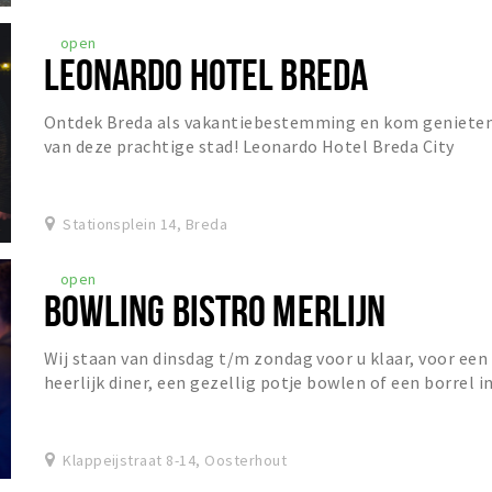
open
LEONARDO HOTEL BREDA
Ontdek Breda als vakantiebestemming en kom geniete
van deze prachtige stad! Leonardo Hotel Breda City
Center is gevestigd in een charmant gebouw dat...
Stationsplein 14, Breda
open
BOWLING BISTRO MERLIJN
Wij staan van dinsdag t/m zondag voor u klaar, voor een
heerlijk diner, een gezellig potje bowlen of een borrel i
het Grand Café!
Klappeijstraat 8-14, Oosterhout