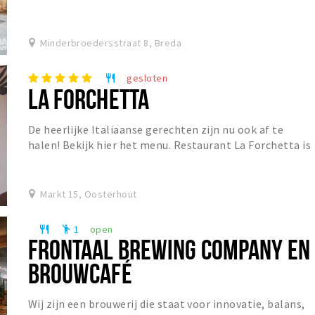
Minderbroedersstraat 8, Breda
gesloten
restaurant
LA FORCHETTA
De heerlijke Italiaanse gerechten zijn nu ook af te
halen! Bekijk hier het menu. Restaurant La Forchetta is
een sfeervol restaurant in het centrum van...
Markt 15, Oosterhout
1
open
restaurant
emoji_people
FRONTAAL BREWING COMPANY EN
BROUWCAFÉ
Wij zijn een brouwerij die staat voor innovatie, balans,