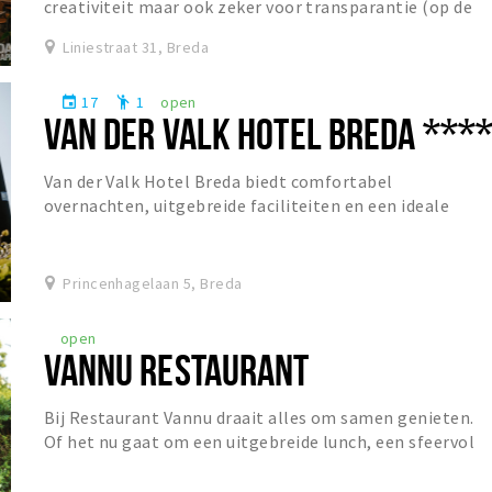
creativiteit maar ook zeker voor transparantie (op de
helderheid van sommige bieren na). Dit...
Liniestraat 31, Breda
17
1
open
event
emoji_people
VAN DER VALK HOTEL BREDA ***
Van der Valk Hotel Breda biedt comfortabel
overnachten, uitgebreide faciliteiten en een ideale
ligging voor zowel ontspanning als zakelijke gasten.
Princenhagelaan 5, Breda
open
VANNU RESTAURANT
Bij Restaurant Vannu draait alles om samen genieten.
Of het nu gaat om een uitgebreide lunch, een sfeervol
diner of een gezellige borrel, gasten zijn...