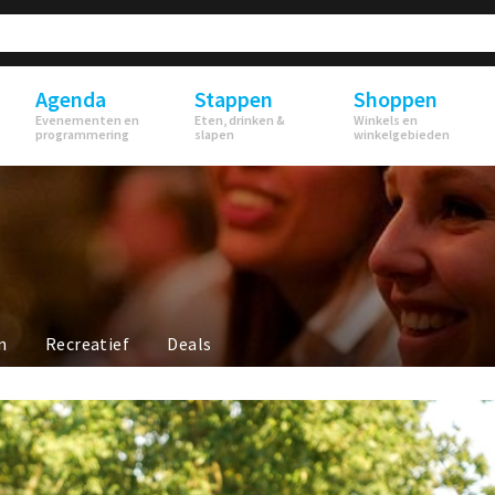
Agenda
Stappen
Shoppen
Evenementen en
Eten, drinken &
Winkels en
programmering
slapen
winkelgebieden
n
Recreatief
Deals