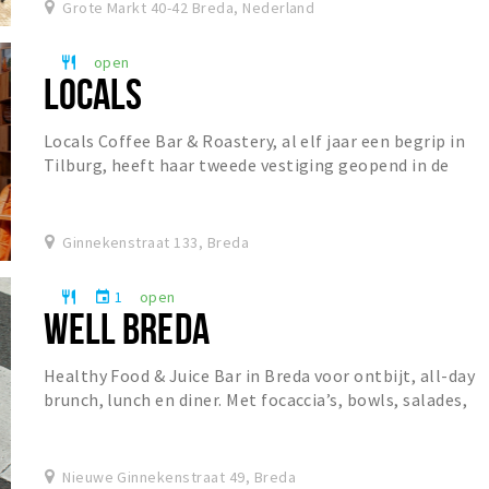
Grote Markt 40-42 Breda, Nederland
open
restaurant
LOCALS
Locals Coffee Bar & Roastery, al elf jaar een begrip in
Tilburg, heeft haar tweede vestiging geopend in de
Ginnekenstraat. De koffiebar staat bekend o...
Ginnekenstraat 133, Breda
1
open
restaurant
event
WELL BREDA
Healthy Food & Juice Bar in Breda voor ontbijt, all-day
brunch, lunch en diner. Met focaccia’s, bowls, salades,
specialty coffee, matcha, verse juices...
Nieuwe Ginnekenstraat 49, Breda