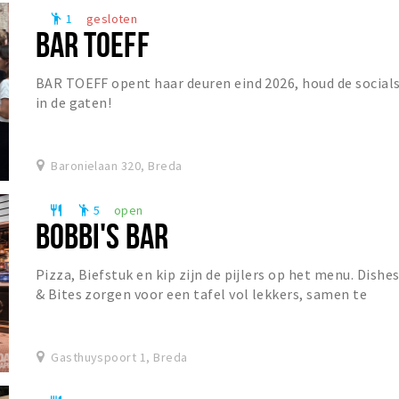
1
gesloten
emoji_people
BAR TOEFF
BAR TOEFF opent haar deuren eind 2026, houd de social
in de gaten!
Baronielaan 320, Breda
5
open
restaurant
emoji_people
BOBBI'S BAR
Pizza, Biefstuk en kip zijn de pijlers op het menu. Dishe
& Bites zorgen voor een tafel vol lekkers, samen te
stellen naar eigen wens. De prominent a...
Gasthuyspoort 1, Breda