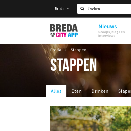
Breda
Zoeken
Nieuws
Stappen
Scoops, blogs en
&
interviews
Shoppen
Breda
Breda
Stappen
STAPPEN
Alles
Eten
Drinken
Slape