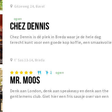
Gilzeweg 24, Bavel
open
CHEZ DENNIS
Chez Dennis is dé plek in Breda waar je de hele dag
terecht kunt voor een goede kop koffie, een smaakvolle
lunch of een gezellige borrel. De dag begin...
t’ Sas 13-14, Breda
2
open
restaurant
emoji_people
MR. MOOS
Denk aan London, denk aan speakeasy en denk aan the
gentlemens club. Giet hier een fris sausje over van een
Franse Bistro en Mr. Moos is geboren. Mr....