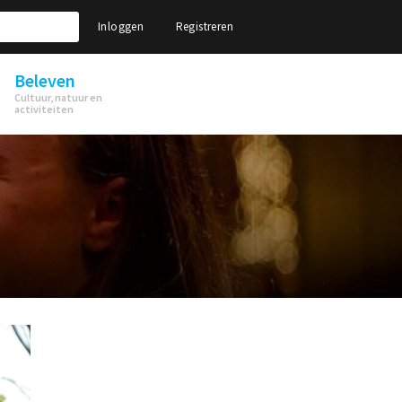
Inloggen
Registreren
Beleven
Cultuur, natuur en
activiteiten