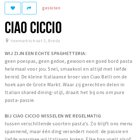
gesloten
Winkelgebieden
Parkeren
CIAO CICCIO
Bezienswaardigheden
Veemarktstraat 5
,
Breda
Musea, theaters & podia
WIJ ZIJN EEN ECHTE SPAGHETTERIA:
Uitjes & activiteiten
geen poespas, geen gedoe, gewoon een goed bord pasta
Toeristische routes
helemaal voor jou. Snel, smaakvol en altijd met liefde
Natuurgebieden
bereid. De kleine Italiaanse broer van Ciao Belli om de
hoek aan de Grote Markt. Waar zij gerechten delen in
Baroniepoorten
Italian shared dining-stijl, draait het bij ons om pure
Sport
pasta-passie.
Privacy
BIJ CIAO CICCIO WISSELEN WE REGELMATIG
tussen verschillende soorten pasta’s. Zo blijft ons menu
Inloggen
spannend, maar één ding verandert nooit: de passie en
liefde waarmee wij Italiaans koken. Elke hap voelt alsof