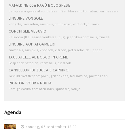
MAFALDINE con RAGÙ BOLOGNESE
Langzaam gegaard rundvlees in San Marzano tomaten, parmezaan
LINGUINE VONGOLE
Vongole, mosselen, ansjovis, chilipeper, knoflook, citroen
CONCHIGLIE VESUVIO
Salsiccia (Italiaanse venkelsaucijs), paprika-roomsaus, friarelli
LINGUINE AOP AI GAMBERI
Gamba’s, ansjovis, knoflook, citroen, peterselie, chilipeper
TAGLIATELLE AL BOSCO IN CREME
Bospaddenstoelen, roomsaus, bieslook
CANNELLONI DI ZUCCA E CAPRINO
Gevuld met flespompoen, geitenkaas, balsamico, parmezaan
RIGATONI VODKA NDUJA
Romige vodka-tomatensaus, spinazie, nduja
Agenda
zondag, 06 september 13:00