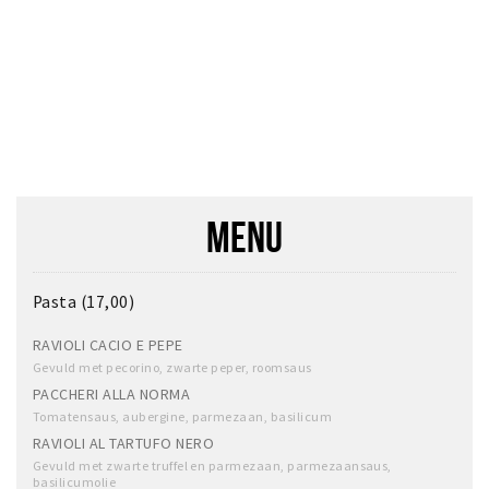
MENU
Pasta (17,00)
RAVIOLI CACIO E PEPE
Gevuld met pecorino, zwarte peper, roomsaus
PACCHERI ALLA NORMA
Tomatensaus, aubergine, parmezaan, basilicum
RAVIOLI AL TARTUFO NERO
Gevuld met zwarte truffel en parmezaan, parmezaansaus,
basilicumolie