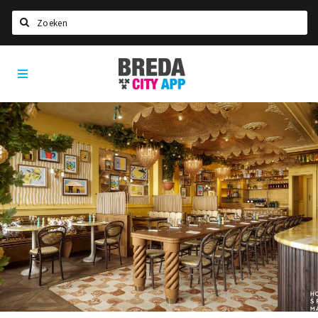
Zoeken
Breda
Home
City
App
Agenda
Deals
Party pics
Nieuws, interviews & blogs
Eten
Drinken
Slapen
Recreatief
Winkels