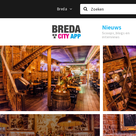
Breda
Zoeken
Nieuws
Stappen
Scoops, blogs en
&
interviews
Shoppen
Breda