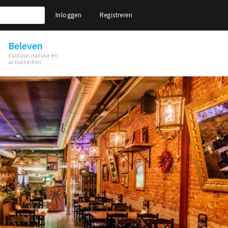
Inloggen
Registreren
Beleven
Cultuur, natuur en
activiteiten