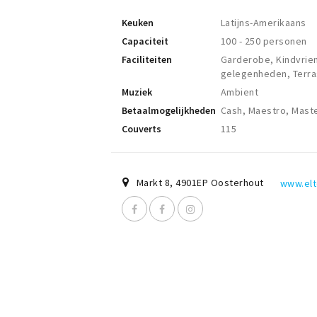
Keuken
Latijns-Amerikaans
Capaciteit
100 - 250 personen
Faciliteiten
Garderobe, Kindvriend
gelegenheden, Terras
Muziek
Ambient
Betaalmogelijkheden
Cash, Maestro, Maste
Couverts
115
Markt 8
,
4901EP
Oosterhout
www.elt