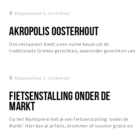
Klappeijstraat 4, Oosterhout
AKROPOLIS OOSTERHOUT
Ons restaurant biedt u een ruime keuze uit de
traditionele Griekse gerechten, waaronder gerechten va
zowel het Griekse vaste land, als gerechten van...
Klappeijstraat 3, Oosterhout
FIETSENSTALLING ONDER DE
MARKT
Op het Marktplein heb je een fietsenstalling 'onder de
Markt'. Hier kun je je fiets, brommer of scooter gratis en
bewaakt stallen.