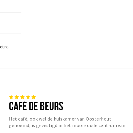
xtra
CAFÉ DE BEURS
Het café, ook wel de huiskamer van Oosterhout
genoemd, is gevestigd in het mooie oude centrum van
Oosterhout. Gelegen in de Klappeijstraat grenzend aa...