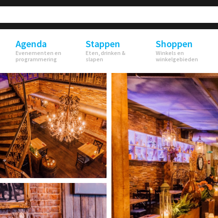
Agenda
Stappen
Shoppen
Evenementen en
Eten, drinken &
Winkels en
programmering
slapen
winkelgebieden