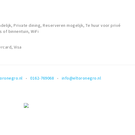
elijk, Private dining, Reserveren mogelijk, Te huur voor privé
 of binnentuin, WiFi
rcard, Visa
oronegro.nl
0162-769068
info@eltoronegro.nl