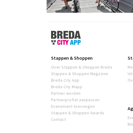
Stappen
&
Shoppen
Breda
Stappen & Shoppen
St
Over Stappen & Shoppen Breda
Re
Stappen & Shoppen Magazine
Ui
Breda City App
Ov
Breda City Mapp
Partner worden
Partnerprofiel aanpassen
Evenement toevoegen
Ag
Stappen & Shoppen Awards
Ev
Contact
Bi