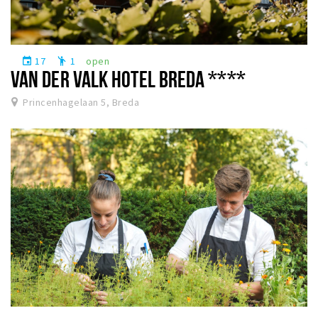
17
1
open
event
emoji_people
VAN DER VALK HOTEL BREDA ****
Princenhagelaan 5, Breda