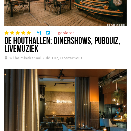
1
gesloten
restaurant
event
DE HOUTHALLEN: DINERSHOWS, PUBQUIZ,
LIVEMUZIEK
Wilhelminakanaal Zuid 102, Oosterhout