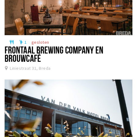
1
gesloten
restaurant
emoji_people
FRONTAAL BREWING COMPANY EN
BROUWCAFÉ
Liniestraat 31, Breda