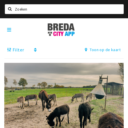
Zoeken
Breda
Home
City
App
Agenda
Filter
Toon op de kaart
Deals
Party pics
Nieuws, interviews & blogs
Eten
Drinken
Slapen
Recreatief
Winkels