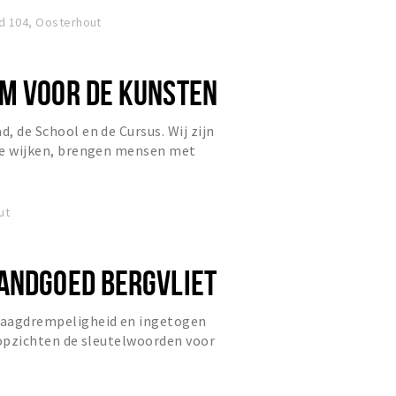
id 104, Oosterhout
M VOOR DE KUNSTEN
d, de School en de Cursus. Wij zijn
 de wijken, brengen mensen met
ondersteunen vele act...
ut
ANDGOED BERGVLIET
 laagdrempeligheid en ingetogen
e opzichten de sleutelwoorden voor
Onze keukenbrigade werk...