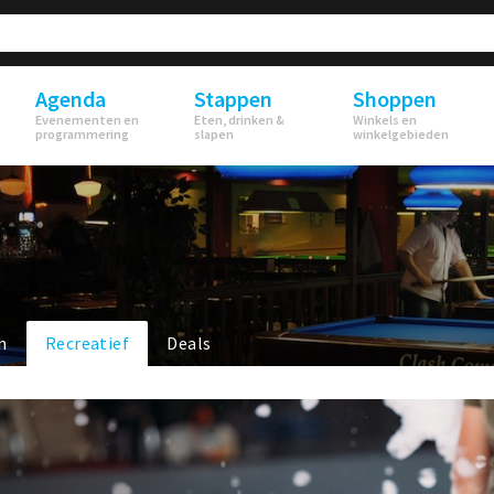
Agenda
Stappen
Shoppen
Evenementen en
Eten, drinken &
Winkels en
programmering
slapen
winkelgebieden
n
Recreatief
Deals