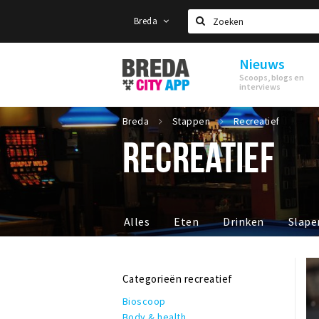
Breda
Zoeken
Nieuws
Stappen
Scoops, blogs en
&
interviews
Shoppen
Breda
Breda
Stappen
Recreatief
RECREATIEF
Alles
Eten
Drinken
Slape
Categorieën recreatief
Bioscoop
Body & health