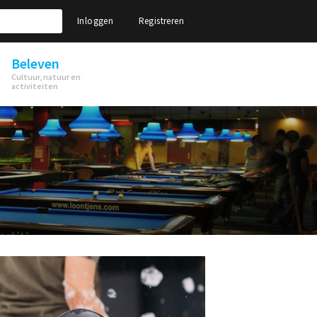
Inloggen
Registreren
Beleven
Cultuur, natuur en
activiteiten