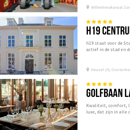
Wilhelminakanaal Zu
H19 CENTRU
h19 staat voor de Sta
actief in de stad en
elkaar in contact en 
Heuvel 19, Oosterho
GOLFBAAN L
Kwaliteit, comfort,
luxe, dat zijn in all
Landgoed Bergvliet. 