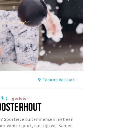
Toon op de kaart
1
gesloten
emoji_people
OOSTERHOUT
op? Sportieve buitenmensen met een
or wintersport, dat zijn we. Samen