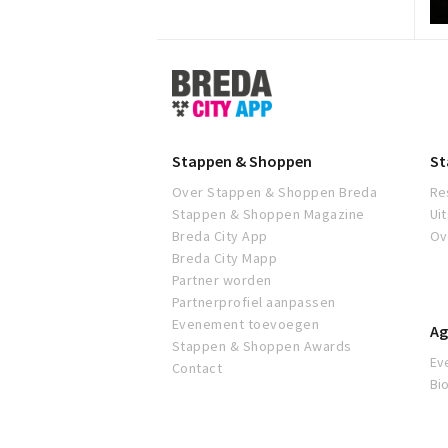
Stappen
&
Shoppen
Breda
Stappen & Shoppen
St
Over Stappen & Shoppen Breda
Re
Stappen & Shoppen Magazine
Ui
Breda City App
Ov
Breda City Mapp
Partner worden
Partnerprofiel aanpassen
Evenement toevoegen
Ag
Stappen & Shoppen Awards
Ev
Contact
Bi