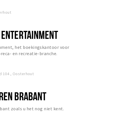
erhout
 ENTERTAINMENT
nment, het boekingskantoor voor
reca- en recreatie-branche.
r ieder bedrijfs- of familiefee...
d 104 , Oosterhout
REN BRABANT
bant zoals u het nog niet kent.