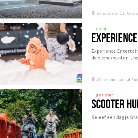
Salesdreef 11, Oost
open
EXPERIENCE
Experience Entertai
de evenementen-, ho
Daarnaast partner voo
Wilhelminakanaal Zui
gesloten
SCOOTER HU
Beleef een dagje Bra