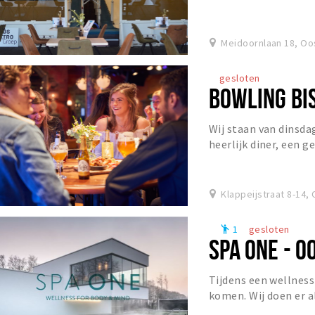
zoeven over besneeuw
Meidoornlaan 18, Oo
gesloten
BOWLING BI
Wij staan van dinsda
heerlijk diner, een g
het Grand Café!
Klappeijstraat 8-14,
1
gesloten
emoji_people
SPA ONE - 
Tijdens een wellness
komen. Wij doen er a
als herboren naar bui