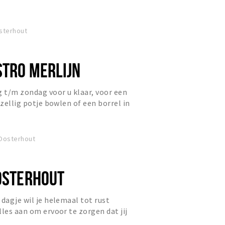
de bergen, dat doen w...
sterhout
STRO MERLIJN
g t/m zondag voor u klaar, voor een
ezellig potje bowlen of een borrel in
 Oosterhout
OOSTERHOUT
 dagje wil je helemaal tot rust
lles aan om ervoor te zorgen dat jij
ten stapt na je bezo...