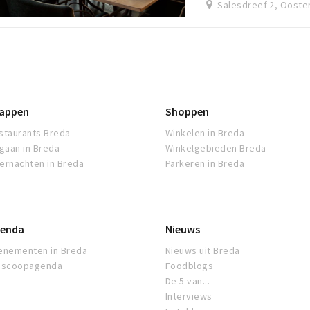
Salesdreef 2, Ooste
appen
Shoppen
staurants Breda
Winkelen in Breda
tgaan in Breda
Winkelgebieden Breda
ernachten in Breda
Parkeren in Breda
enda
Nieuws
enementen in Breda
Nieuws uit Breda
oscoopagenda
Foodblogs
De 5 van...
Interviews