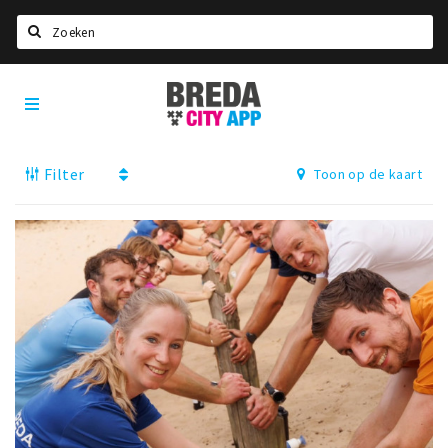
Zoeken
Breda
Home
City
App
Agenda
Filter
Toon op de kaart
Deals
Party pics
Nieuws, interviews & blogs
Eten
Drinken
Slapen
Recreatief
Winkels