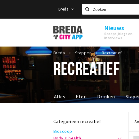
Breda
Zoeken
Nieuws
Stappen
Scoops, blogs en
&
interviews
Shoppen
Breda
Breda
Stappen
Recreatief
RECREATIEF
Alles
Eten
Drinken
Slape
Categorieën recreatief
So
Bioscoop
Body & health