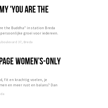
MY 'YOU ARE THE
re the Buddha" in station Breda
 persoonlijke groei voor iedereen.
ogadocenten en een breed...
uboulevard 37, Breda
PAGE WOMEN’S-ONLY
rd, fit en krachtig voelen, je
men en meer rust en balans? Dan
e women’s-only gym op de j...
eda