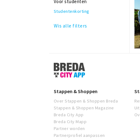
Voor studenten
Studentenkorting
Wis alle filters
Stappen
&
Shoppen
Breda
Stappen & Shoppen
St
Over Stappen & Shoppen Breda
Re
Stappen & Shoppen Magazine
Ui
Breda City App
Ov
Breda City Mapp
Partner worden
Partnerprofiel aanpassen