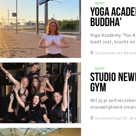
open
YOGA ACADE
BUDDHA'
Yoga Academy "You A
biedt rust, kracht en
Met gediplomeerde y
Gravinnen van Nassa
open
STUDIO NEW
GYM
Wil jij je zelfverzeke
vrouwelijkheid omar
ben je bij de NewPag
Druivenstraat 67, Br