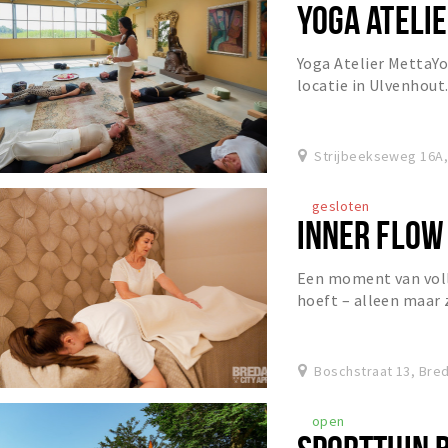
YOGA ATELI
Yoga Atelier MettaYo
locatie in Ulvenhout
zijn: Yin Yoga, Yoga N
Strijbeekseweg 16A,
gesloten
INNER FLOW 
Een moment van volle
hoeft – alleen maar 
tijdens een sessie bij
Boschstraat 13, Bre
open