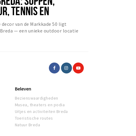
BREDA: SUPPEN,
R, TENNIS EN
SEN
 decor van de Markkade 50 ligt
 Breda — een unieke outdoor locatie
ning en evenementen same...
Beleven
Bezienswaardigheden
Musea, theaters en podia
Uitjes en activiteiten Breda
Toeristische routes
Natuur Breda