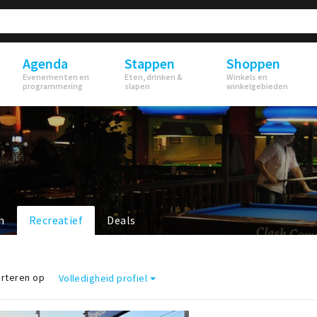
Agenda
Stappen
Shoppen
Evenementen en
Eten, drinken &
Winkels en
programmering
slapen
winkelgebieden
n
Recreatief
Deals
rteren op
Volledigheid profiel