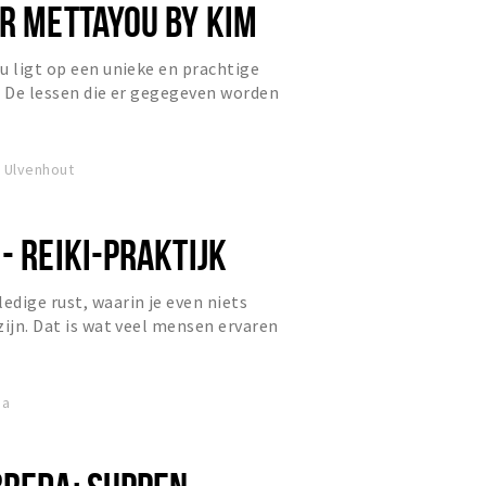
ER METTAYOU BY KIM
u ligt op een unieke en prachtige
. De lessen die er gegegeven worden
idra, hatha yoga,...
 Ulvenhout
- REIKI-PRAKTIJK
dige rust, waarin je even niets
zijn. Dat is wat veel mensen ervaren
 Inner Flow, de nie...
da