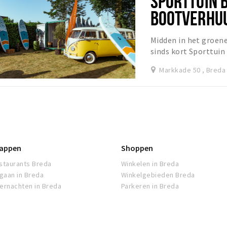
SPORTTUIN 
BOOTVERHUU
GROEPSLES
Midden in het groene
sinds kort Sporttuin
waar sport, ontspan
Markkade 50 , Breda
appen
Shoppen
staurants Breda
Winkelen in Breda
tgaan in Breda
Winkelgebieden Breda
ernachten in Breda
Parkeren in Breda