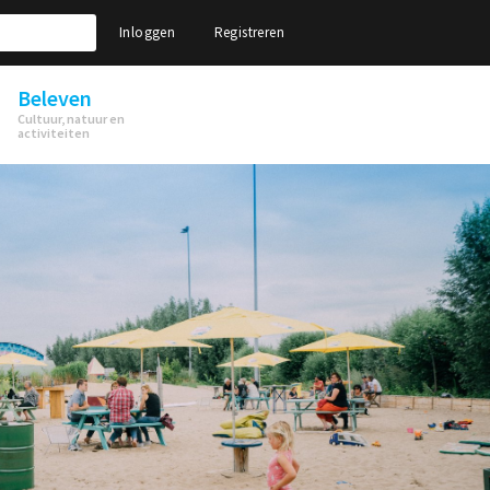
Inloggen
Registreren
Beleven
Cultuur, natuur en
activiteiten