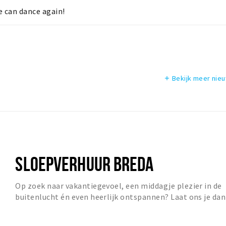
we can dance again!
Bekijk meer nie
add
SLOEPVERHUUR BREDA
Op zoek naar vakantiegevoel, een middagje plezier in de
buitenlucht én even heerlijk ontspannen? Laat ons je dan
heerlijk in het zonnetje zetten! Neem...