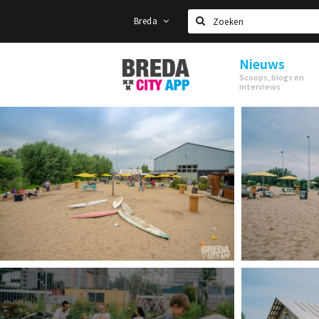
Breda
Zoeken
Nieuws
Stappen
Scoops, blogs en
&
interviews
Shoppen
Breda