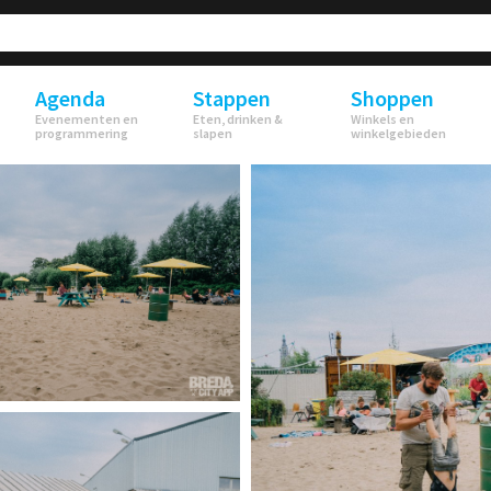
Agenda
Stappen
Shoppen
Evenementen en
Eten, drinken &
Winkels en
programmering
slapen
winkelgebieden