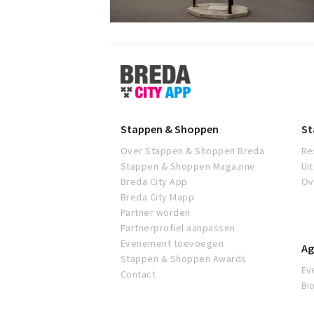
Stappen
&
Shoppen
Breda
Stappen & Shoppen
St
Over Stappen & Shoppen Breda
Re
Stappen & Shoppen Magazine
Ui
Breda City App
Ov
Breda City Mapp
Partner worden
Partnerprofiel aanpassen
Evenement toevoegen
Ag
Stappen & Shoppen Awards
Ev
Contact
Bi