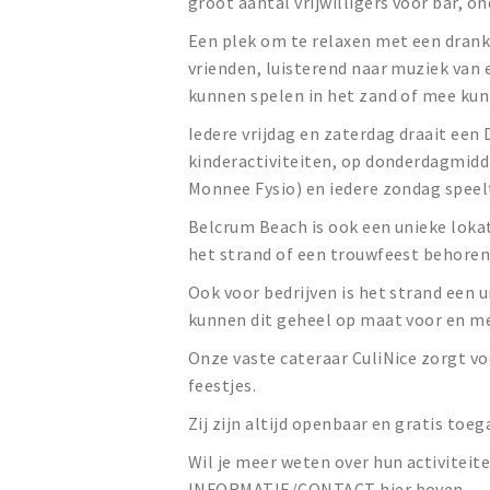
groot aantal vrijwilligers voor bar, 
Een plek om te relaxen met een drankj
vrienden, luisterend naar muziek van e
kunnen spelen in het zand of mee kunn
Iedere vrijdag en zaterdag draait ee
kinderactiviteiten, op donderdagmidd
Monnee Fysio) en iedere zondag speelt
Belcrum Beach is ook een unieke lokat
het strand of een trouwfeest behoren
Ook voor bedrijven is het strand een u
kunnen dit geheel op maat voor en met
Onze vaste cateraar CuliNice zorgt vo
feestjes.
Zij zijn altijd openbaar en gratis toeg
Wil je meer weten over hun activiteit
INFORMATIE/CONTACT hier boven.