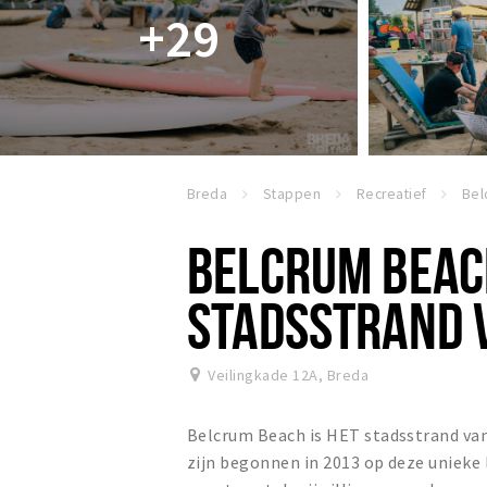
+29
Breda
Stappen
Recreatief
BELCRUM BEAC
STADSSTRAND 
Veilingkade 12A
,
Breda
Belcrum Beach is HET stadsstrand van 
zijn begonnen in 2013 op deze unieke 