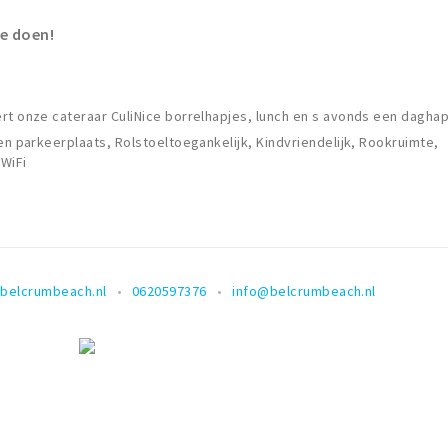
te doen!
rt onze cateraar CuliNice borrelhapjes, lunch en s avonds een dagha
en parkeerplaats, Rolstoeltoegankelijk, Kindvriendelijk, Rookruimte,
 WiFi
belcrumbeach.nl
0620597376
info@belcrumbeach.nl