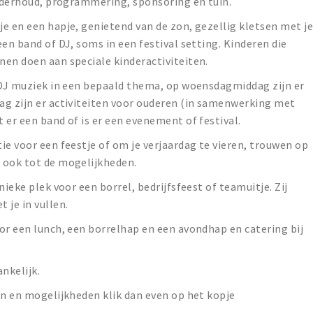
onderhoud, programmering, sponsoring en tuin.
e en een hapje, genietend van de zon, gezellig kletsen met j
en band of DJ, soms in een festival setting. Kinderen die
en doen aan speciale kinderactiviteiten.
n DJ muziek in een bepaald thema, op woensdagmiddag zijn er
ag zijn er activiteiten voor ouderen (in samenwerking met
 er een band of is er een evenement of festival.
ie voor een feestje of om je verjaardag te vieren, trouwen op
 ook tot de mogelijkheden.
nieke plek voor een borrel, bedrijfsfeest of teamuitje. Zij
 je in vullen.
or een lunch, een borrelhap en een avondhap en catering bij
ankelijk.
en en mogelijkheden klik dan even op het kopje