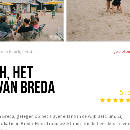
geslote
Belcrum Beach, het stadsstrand van Breda
H, HET
VAN BREDA
5
/ 
Breda, gelegen op het Haveneiland in de wijk Belcrum. Zij
lokatie in Breda. Hun strand werkt met drie beheerders en ee