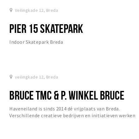
Veilingkade 12, Breda
PIER 15 SKATEPARK
Indoor Skatepark Breda
veilingkade 12, Breda
BRUCE TMC & P. WINKEL BRUCE
Haveneiland is sinds 2014 dé vrijplaats van Breda.
Verschillende creatieve bedrijven en initiatieven werken
hier aan ontwikkelingen op het gebied van...