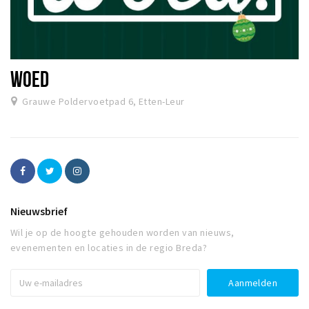
WOED
Grauwe Poldervoetpad 6, Etten-Leur
Nieuwsbrief
Wil je op de hoogte gehouden worden van nieuws,
evenementen en locaties in de regio Breda?