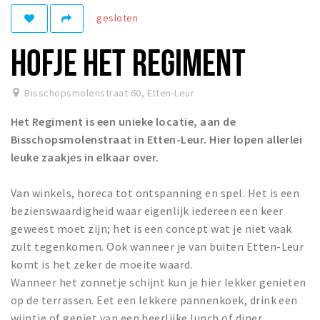
gesloten
Winkelgebieden
Parkeren
HOFJE HET REGIMENT
Bezienswaardigheden
Bisschopsmolenstraat 60
,
Etten-Leur
Musea, theaters & podia
Het Regiment is een unieke locatie, aan de
Uitjes & activiteiten
Bisschopsmolenstraat in Etten-Leur. Hier lopen allerlei
Toeristische routes
leuke zaakjes in elkaar over.
Natuurgebieden
Van winkels, horeca tot ontspanning en spel. Het is een
Baroniepoorten
bezienswaardigheid waar eigenlijk iedereen een keer
Sport
geweest moet zijn; het is een concept wat je niet vaak
zult tegenkomen. Ook wanneer je van buiten Etten-Leur
Privacy
komt is het zeker de moeite waard.
Wanneer het zonnetje schijnt kun je hier lekker genieten
Inloggen
op de terrassen. Eet een lekkere pannenkoek, drink een
wijntje of geniet van een heerlijke lunch of diner.