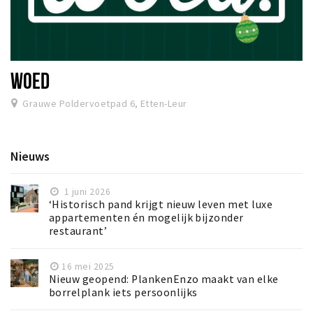
WOED
Grauwe Poldervoetpad 6, Etten-Leur
Nieuws
1 juni 2026
‘Historisch pand krijgt nieuw leven met luxe
appartementen én mogelijk bijzonder
restaurant’
16 mei 2025
Nieuw geopend: PlankenEnzo maakt van elke
borrelplank iets persoonlijks