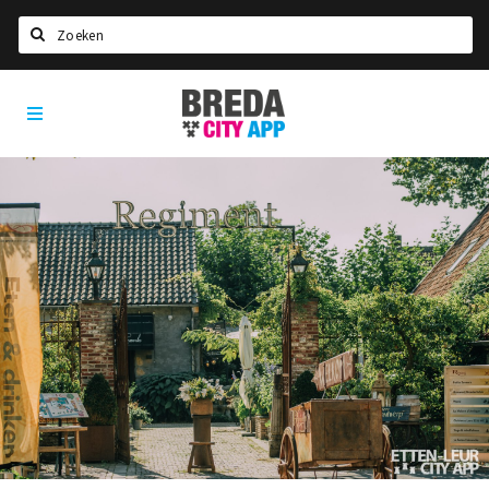
Zoeken
Breda
Home
City
App
Agenda
Deals
Party pics
Nieuws, interviews & blogs
Eten
Drinken
Slapen
Recreatief
Winkels