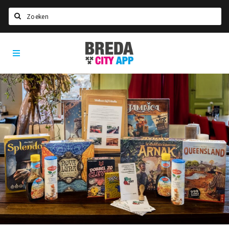
Zoeken
Breda
Home
City
App
Agenda
Deals
Party pics
Nieuws, interviews & blogs
Eten
Drinken
Slapen
Recreatief
Winkels