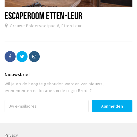
ESCAPEROOM ETTEN-LEUR
Grauwe Poldervoetpad 6, Etten-Leur
Nieuwsbrief
Wil je op de hoogte gehouden worden van nieuws,
evenementen en locaties in de regio Breda?
Privacy