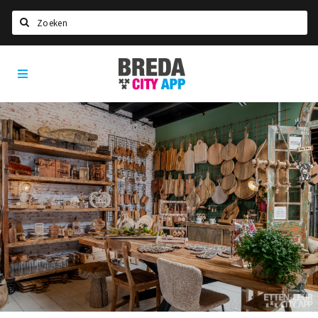
Zoeken
Breda
Home
City
App
Agenda
Deals
Party pics
Nieuws, interviews & blogs
Eten
Drinken
Slapen
Recreatief
Winkels