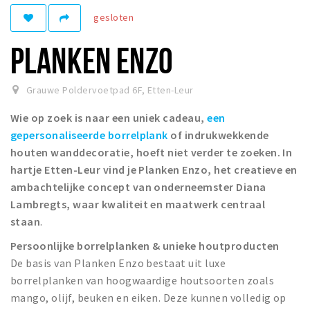
gesloten
Winkelgebieden
Parkeren
PLANKEN ENZO
Bezienswaardigheden
Grauwe Poldervoetpad 6F
,
Etten-Leur
Musea, theaters & podia
Wie op zoek is naar een uniek cadeau,
een
Uitjes & activiteiten
gepersonaliseerde borrelplank
of indrukwekkende
Toeristische routes
houten wanddecoratie, hoeft niet verder te zoeken. In
Natuurgebieden
hartje Etten-Leur vind je Planken Enzo, het creatieve en
ambachtelijke concept van onderneemster Diana
Baroniepoorten
Lambregts, waar kwaliteit en maatwerk centraal
Sport
staan
.
Privacy
Persoonlijke borrelplanken & unieke houtproducten
De basis van Planken Enzo bestaat uit luxe
borrelplanken van hoogwaardige houtsoorten zoals
Inloggen
mango, olijf, beuken en eiken. Deze kunnen volledig op