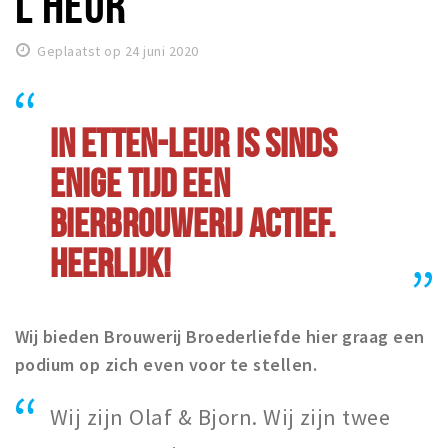
L'HEUR
Winkelgebieden
Geplaatst op 24 juni 2020
Parkeren
Bezienswaardigheden
IN ETTEN-LEUR IS SINDS
Musea, theaters & podia
ENIGE TIJD EEN
Uitjes & activiteiten
Toeristische routes
BIERBROUWERIJ ACTIEF.
Natuurgebieden
HEERLIJK!
Baroniepoorten
Sport
Wij bieden Brouwerij Broederliefde hier graag een
Privacy
podium op zich even voor te stellen.
Inloggen
Wij zijn Olaf & Bjorn. Wij zijn twee