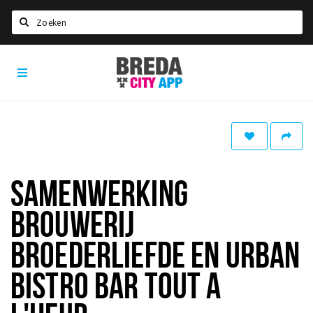
Zoeken
Breda
Home
City
App
Agenda
Deals
Party pics
Nieuws, interviews & blogs
SAMENWERKING
Eten
BROUWERIJ
Drinken
BROEDERLIEFDE EN URBAN
Slapen
BISTRO BAR TOUT A
Recreatief
Winkels