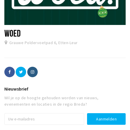
WOED
Grauwe Poldervoetpad 6, Etten-Leur
Nieuwsbrief
Wil je op de hoogte gehouden worden van nieuws,
evenementen en locaties in de regio Breda?