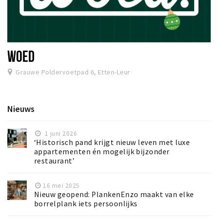
WOED
Grauwe Poldervoetpad 6, Etten-Leur
Nieuws
1 juni 2026
‘Historisch pand krijgt nieuw leven met luxe
appartementen én mogelijk bijzonder
restaurant’
16 mei 2025
Nieuw geopend: PlankenEnzo maakt van elke
borrelplank iets persoonlijks