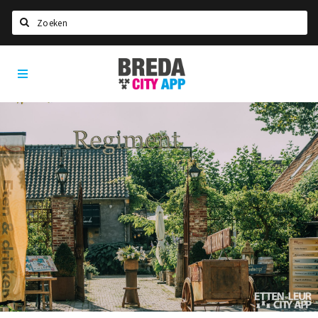
Zoeken
Breda
Home
City
App
Agenda
Deals
Party pics
Nieuws, interviews & blogs
Eten
Drinken
Slapen
Recreatief
Winkels