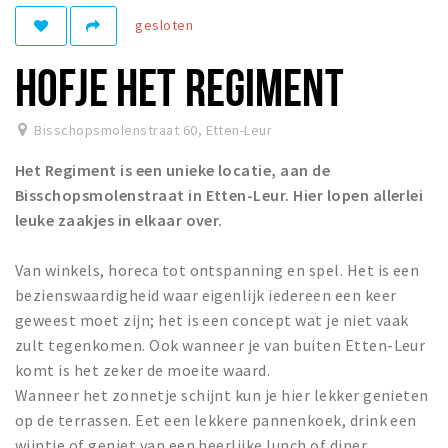
gesloten
Winkelgebieden
Parkeren
HOFJE HET REGIMENT
Bezienswaardigheden
Bisschopsmolenstraat 60
,
Etten-Leur
Musea, theaters & podia
Het Regiment is een unieke locatie, aan de
Uitjes & activiteiten
Bisschopsmolenstraat in Etten-Leur. Hier lopen allerlei
Toeristische routes
leuke zaakjes in elkaar over.
Natuurgebieden
Van winkels, horeca tot ontspanning en spel. Het is een
Baroniepoorten
bezienswaardigheid waar eigenlijk iedereen een keer
Sport
geweest moet zijn; het is een concept wat je niet vaak
zult tegenkomen. Ook wanneer je van buiten Etten-Leur
Privacy
komt is het zeker de moeite waard.
Wanneer het zonnetje schijnt kun je hier lekker genieten
Inloggen
op de terrassen. Eet een lekkere pannenkoek, drink een
wijntje of geniet van een heerlijke lunch of diner.