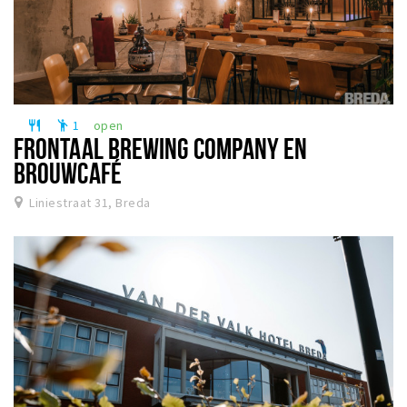
1
open
restaurant
emoji_people
FRONTAAL BREWING COMPANY EN
BROUWCAFÉ
Liniestraat 31, Breda