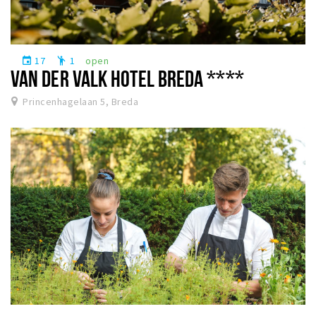
17
1
open
event
emoji_people
VAN DER VALK HOTEL BREDA ****
Princenhagelaan 5, Breda