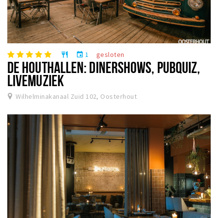
1
gesloten
restaurant
event
DE HOUTHALLEN: DINERSHOWS, PUBQUIZ,
LIVEMUZIEK
Wilhelminakanaal Zuid 102, Oosterhout