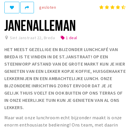
gesloten
Winkelgebieden
Parkeren
JANENALLEMAN
Bezienswaardigheden
Sint Janstraat 22
,
Breda
1 deal
local_offer
Musea, theaters & podia
HET MEEST GEZELLIGE EN BIJZONDER LUNCHCAFÉ VAN
Uitjes & activiteiten
BREDA IS TE VINDEN IN DE ST.JANSTRAAT! OP EEN
Toeristische routes
STEENWORP AFSTAND VAN DE GROTE MARKT KUN JE HIER
Natuurgebieden
GENIETEN VAN EEN LEKKER KOPJE KOFFIE, HUISGEMAAKTE
LEKKERNIJEN EN EEN AMBACHTELIJKE LUNCH. ONZE
Baroniepoorten
BIJZONDERE INRICHTING ZORGT ERVOOR DAT JE JE
Sport
GELIJK THUIS VOELT EN OOK BUITEN OP ONS TERRAS OF
IN ONZE HEERLIJKE TUIN KUN JE GENIETEN VAN AL ONS
Privacy
LEKKERS.
Maar wat onze lunchroom echt bijzonder maakt is onze
Inloggen
enorm enthousiaste bediening! Ons team, met daarin