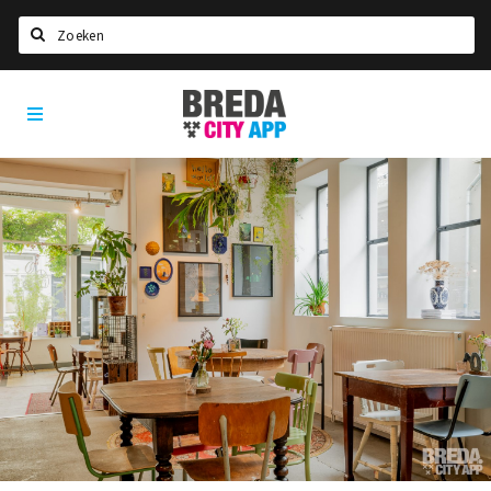
Zoeken
Breda
Home
City
App
Agenda
Deals
Party pics
Nieuws, interviews & blogs
Eten
Drinken
Slapen
Recreatief
Winkels