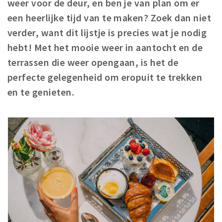
weer voor de deur, en ben je van plan om er
Winkelgebieden
een heerlijke tijd van te maken? Zoek dan niet
Parkeren
verder, want dit lijstje is precies wat je nodig
hebt! Met het mooie weer in aantocht en de
Bezienswaardigheden
terrassen die weer opengaan, is het de
Musea, theaters & podia
perfecte gelegenheid om eropuit te trekken
Uitjes & activiteiten
en te genieten.
Toeristische routes
Natuurgebieden
Baroniepoorten
Sport
Privacy
Inloggen