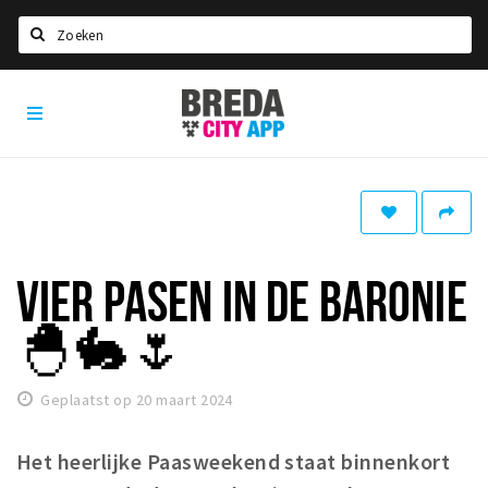
Zoeken
Breda
Home
City
App
Agenda
Deals
Party pics
Nieuws, interviews & blogs
VIER PASEN IN DE BARONIE
Eten
🐣🐇🌷
Drinken
Slapen
Geplaatst op 20 maart 2024
Recreatief
Het heerlijke Paasweekend staat binnenkort
Winkels