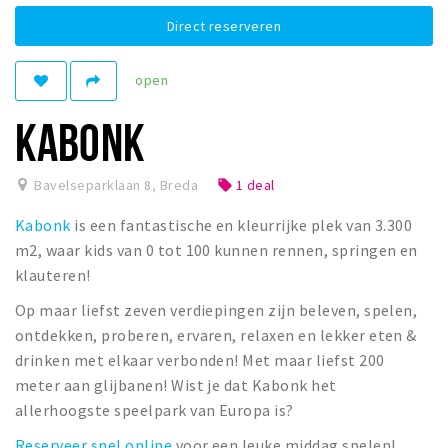
Winkelgebieden
Direct reserveren
Parkeren
open
Bezienswaardigheden
KABONK
Musea, theaters & podia
Uitjes & activiteiten
Bavelseparklaan 8
,
Breda
1 deal
local_offer
Toeristische routes
Kabonk
is een fantastische en kleurrijke plek van 3.300
Natuurgebieden
m2, waar kids van 0 tot 100 kunnen rennen, springen en
Baroniepoorten
klauteren!
Sport
Op maar liefst zeven verdiepingen zijn beleven, spelen,
ontdekken, proberen, ervaren, relaxen en lekker eten &
Privacy
drinken met elkaar verbonden! Met maar liefst 200
meter aan glijbanen! Wist je dat Kabonk het
Inloggen
allerhoogste speelpark van Europa is?
Reserveer snel online
voor een leuke middag spelen!