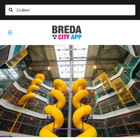
Zoeken
Breda
Home
City
App
Agenda
Deals
Party pics
Nieuws, interviews & blogs
Eten
Drinken
Slapen
Recreatief
Winkels