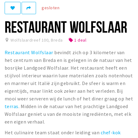
gesloten
Winkelgebieden
Parkeren
RESTAURANT WOLFSLAAR
Bezienswaardigheden
Wolfslaardreef 100
,
Breda
1 deal
local_offer
Musea, theaters & podia
Restaurant Wolfslaar
bevindt zich op 3 kilometer van
Uitjes & activiteiten
het centrum van Breda en is gelegen in de natuur van het
Toeristische routes
bosrijke Landgoed Wolfslaar. Het restaurant heeft een
Natuurgebieden
stijlvol interieur waarin luxe materialen zoals notenhout
en marmer uit Italië zijn gebruikt. De sfeer is warm en
Baroniepoorten
eigentijds, maar linkt ook zeker aan het verleden. Bij
Sport
mooi weer serveren wij de lunch of het diner graag op het
terras
. Midden in de natuur van het prachtige Landgoed
Privacy
Wolfslaar geniet u van de mooiste ingrediënten, met elk
een eigen verhaal.
Inloggen
Het culinaire team staat onder leiding van
chef-kok