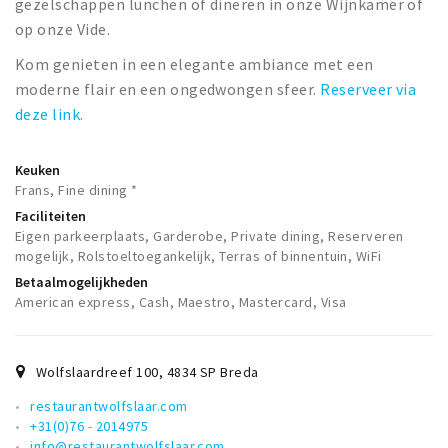
gezelschappen lunchen of dineren in onze Wijnkamer of
op onze Vide.
Kom genieten in een elegante ambiance met een
moderne flair en een ongedwongen sfeer.
Reserveer via
deze link.
Keuken
Frans, Fine dining *
Faciliteiten
Eigen parkeerplaats, Garderobe, Private dining, Reserveren
mogelijk, Rolstoeltoegankelijk, Terras of binnentuin, WiFi
Betaalmogelijkheden
American express, Cash, Maestro, Mastercard, Visa
Wolfslaardreef 100
,
4834 SP
Breda
restaurantwolfslaar.com
+31(0)76 - 2014975
info@restaurantwolfslaar.com