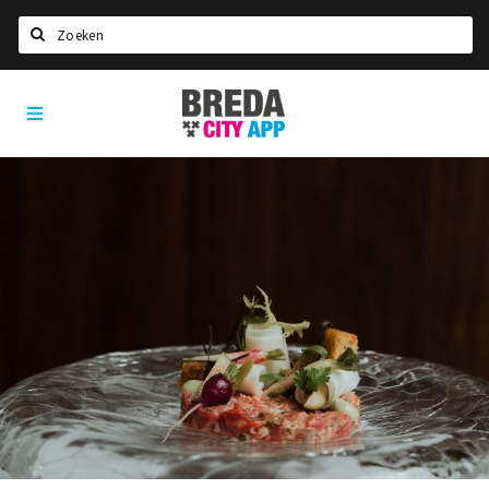
Zoeken
Breda
Home
City
App
Agenda
Deals
Party pics
Nieuws, interviews & blogs
Eten
Drinken
Slapen
Recreatief
Winkels