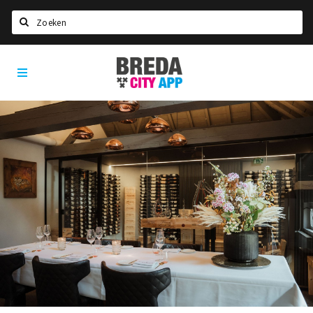
Zoeken
Breda
Home
City
App
Agenda
Deals
Party pics
Nieuws, interviews & blogs
Eten
Drinken
Slapen
Recreatief
Winkels