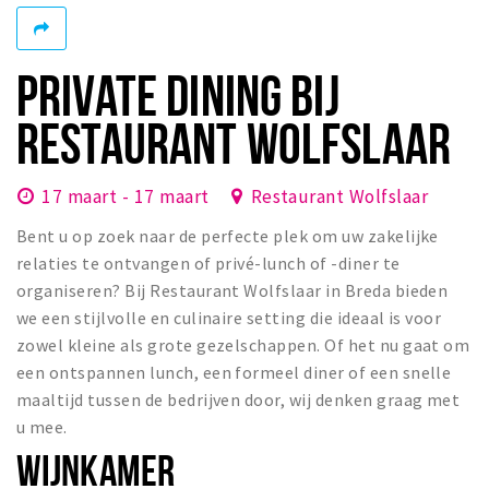
Winkelgebieden
Parkeren
PRIVATE DINING BIJ
Bezienswaardigheden
RESTAURANT WOLFSLAAR
Musea, theaters & podia
Uitjes & activiteiten
17 maart - 17 maart
Restaurant Wolfslaar
Toeristische routes
Bent u op zoek naar de perfecte plek om uw zakelijke
Natuurgebieden
relaties te ontvangen of privé-lunch of -diner te
organiseren? Bij Restaurant Wolfslaar in Breda bieden
Baroniepoorten
we een stijlvolle en culinaire setting die ideaal is voor
Sport
zowel kleine als grote gezelschappen. Of het nu gaat om
een ontspannen lunch, een formeel diner of een snelle
Privacy
maaltijd tussen de bedrijven door, wij denken graag met
u mee.
Inloggen
WIJNKAMER