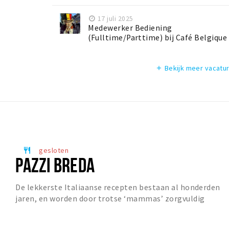
17 juli 2025
Medewerker Bediening
(Fulltime/Parttime) bij Café Belgique
Bekijk meer vacatu
add
gesloten
restaurant
PAZZI BREDA
De lekkerste Italiaanse recepten bestaan al honderden
jaren, en worden door trotse ‘mammas’ zorgvuldig
overgedragen op de volgende generatie. Deze vo...