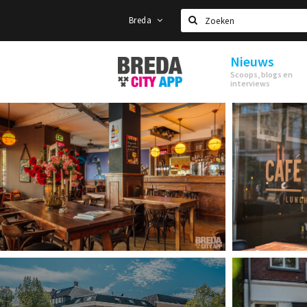
Breda
Zoeken
Nieuws
Stappen
Scoops, blogs en
&
interviews
Shoppen
Breda