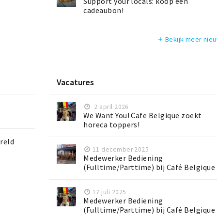
Support your locals: koop een
cadeaubon!
Bekijk meer nie
add
Vacatures
2 april 2026
We Want You! Cafe Belgique zoekt
horeca toppers!
reld
11 december 2025
Medewerker Bediening
(Fulltime/Parttime) bij Café Belgique
17 juli 2025
Medewerker Bediening
(Fulltime/Parttime) bij Café Belgique