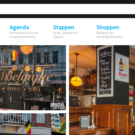
Agenda
Stappen
Shoppen
Evenementen en
Eten, drinken &
Winkels en
programmering
slapen
winkelgebieden