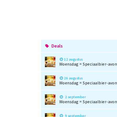
Deals
local_offer
12 augustus
Woensdag = Speciaalbier-avond
26 augustus
Woensdag = Speciaalbier-avond
2 september
Woensdag = Speciaalbier-avond
9 september