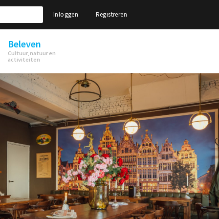
Inloggen
Registreren
Beleven
Cultuur, natuur en
activiteiten