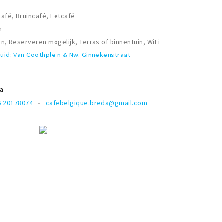
café, Bruincafé, Eetcafé
h
en, Reserveren mogelijk, Terras of binnentuin, WiFi
uid: Van Coothplein & Nw. Ginnekenstraat
a
6 20178074
cafebelgique.breda@gmail.com