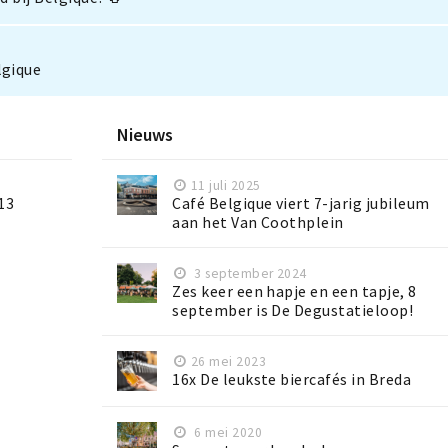
gique
Nieuws
11 juli 2025
13
Café Belgique viert 7-jarig jubileum
aan het Van Coothplein
3 september 2024
Zes keer een hapje en een tapje, 8
september is De Degustatieloop!
26 mei 2023
16x De leukste biercafés in Breda
6 mei 2020