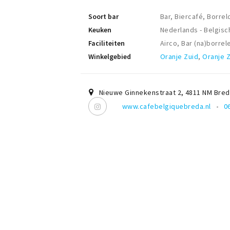
Soort bar
Bar, Biercafé, Borrel
Keuken
Nederlands - Belgisc
Faciliteiten
Airco, Bar (na)borrel
Winkelgebied
Oranje Zuid
,
Oranje Z
Nieuwe Ginnekenstraat 2
,
4811 NM
Bred
www.cafebelgiquebreda.nl
0