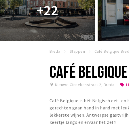
+22
Breda
Stappen
Café Belgique Bre
CAFÉ BELGIQUE
Nieuwe Ginnekenstraat 2
,
Breda
11
local_offer
Café Belgique is hét Belgisch eet- en
gerechten gaan hand in hand met leuk
lekkerste wijnen. Antwerpse gastvrijh
keertje langs en ervaar het zelf!