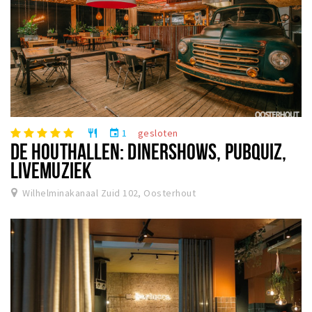
1
gesloten
restaurant
event
DE HOUTHALLEN: DINERSHOWS, PUBQUIZ,
LIVEMUZIEK
Wilhelminakanaal Zuid 102, Oosterhout