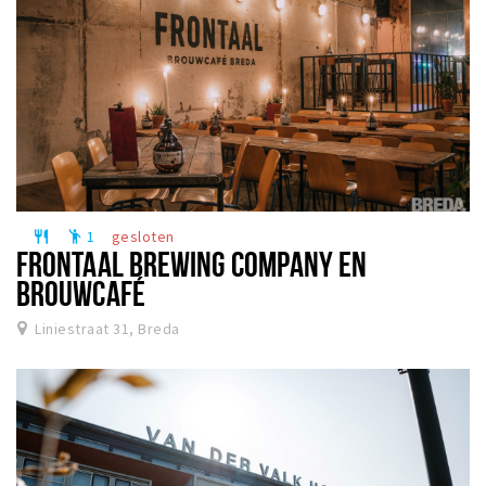
1
gesloten
restaurant
emoji_people
FRONTAAL BREWING COMPANY EN
BROUWCAFÉ
Liniestraat 31, Breda