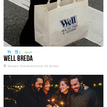
1
open
restaurant
event
WELL BREDA
Nieuwe Ginnekenstraat 49, Breda