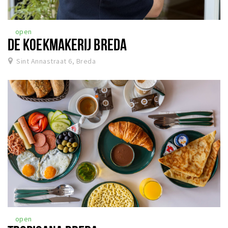
open
DE KOEKMAKERIJ BREDA
Sint Annastraat 6, Breda
open