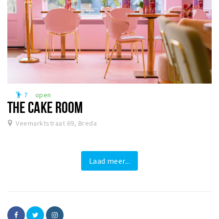
7
open
emoji_people
THE CAKE ROOM
Veemarktstraat 69, Breda
Laad meer...