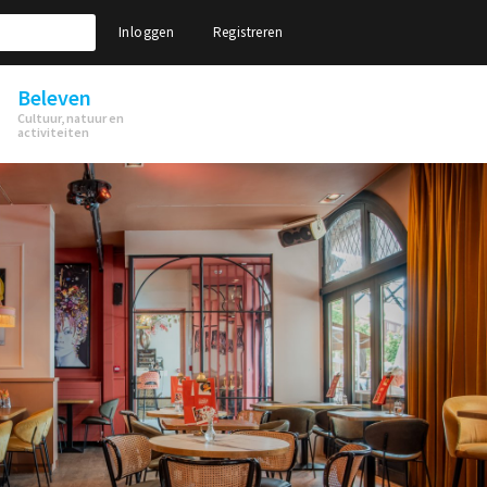
Inloggen
Registreren
Beleven
Cultuur, natuur en
activiteiten