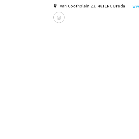
Van Coothplein 23
,
4811NC
Breda
ww