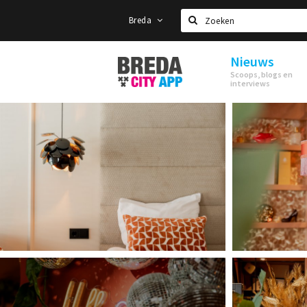
Breda
Zoeken
Nieuws
Stappen
Scoops, blogs en
&
interviews
Shoppen
Breda