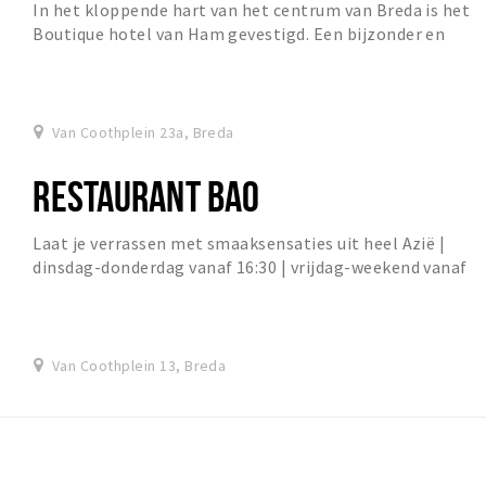
In het kloppende hart van het centrum van Breda is het
Boutique hotel van Ham gevestigd. Een bijzonder en
karakteristiek hotel waar luxe en gastvrijhe...
Van Coothplein 23a, Breda
RESTAURANT BAO
Laat je verrassen met smaaksensaties uit heel Azië |
dinsdag-donderdag vanaf 16:30 | vrijdag-weekend vanaf
12:00 |
Van Coothplein 13, Breda