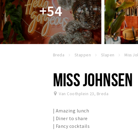
+54
Breda
Stappen
Slapen
Miss J
MISS JOHNSEN
Van Coothplein 23
,
Breda
| Amazing lunch
| Diner to share
| Fancy cocktails