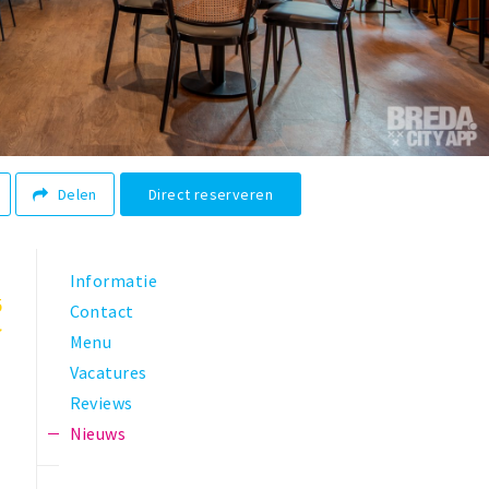
Delen
Direct reserveren
Informatie
5
Contact
Menu
Vacatures
Reviews
Nieuws