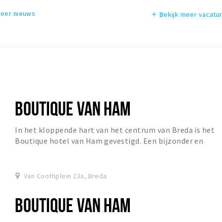
meer nieuws
Bekijk meer vacatu
add
BOUTIQUE VAN HAM
In het kloppende hart van het centrum van Breda is het
Boutique hotel van Ham gevestigd. Een bijzonder en
karakteristiek hotel waar luxe en gastvrijhe...
Van Coothplein 23a, Breda
BOUTIQUE VAN HAM