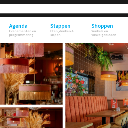
Agenda
Stappen
Shoppen
Evenementen en
Eten, drinken &
Winkels en
programmering
slapen
winkelgebieden