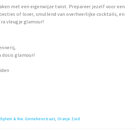
aken met een eigenwijze twist. Prepareer jezelf voor een
esties of lover, smullend van overheerlijke cocktails, en
tra vleugje glamour!
ennerij,
a dosis glamour!
eiden
thplein & Nw. Ginnekenstraat
,
Oranje Zuid