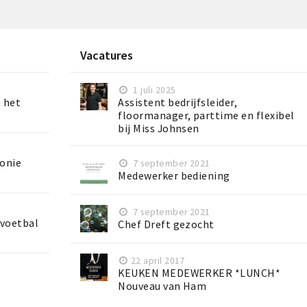
Vacatures
1 juli 2025
n het
Assistent bedrijfsleider,
floormanager, parttime en flexibel
bij Miss Johnsen
ronie
7 september 2021
Medewerker bediening
7 september 2021
 voetbal
Chef Dreft gezocht
22 april 2017
KEUKEN MEDEWERKER *LUNCH*
Nouveau van Ham