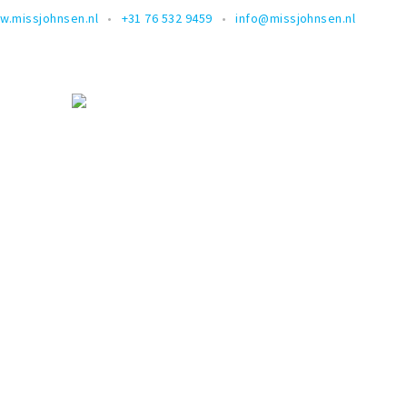
w.missjohnsen.nl
+31 76 532 9459
info@missjohnsen.nl