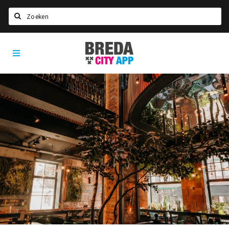
Zoeken
Breda
Home
City
App
Agenda
Deals
Party pics
Nieuws, interviews & blogs
Eten
Drinken
Slapen
Recreatief
Winkels