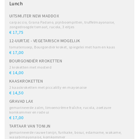
Lunch
UITSMIJTER NEW MADDOX
carpaccio, Grana Padano, pijnboompitten, truffelmayonaise,
zongedroogde tomaat, rucola, 3 eitjes
€ 17,75
12-UURTJE - VEGETARISCH MOGELIJK
tomatensoep, Bourgondiër kroket, spiegelei met ham en kaas
€ 17,00
BOURGONDIËR KROKETTEN
2 kroketten met mosterd
€ 14,00
KAASKROKETTEN
2 kaaskroketten met piccalilly en mayonaise
€ 14,50
GRAVAD LAX
gemarineerde zalm, limoencrème fraîche, rucola, zoetzure
komkommer en rode ui
€ 17,00
TARTAAR VAN TONIJN
gemarineerde rauwe tonijn, furikake, bosui, edamame, wakame,
wasabimayonaise, komkommer