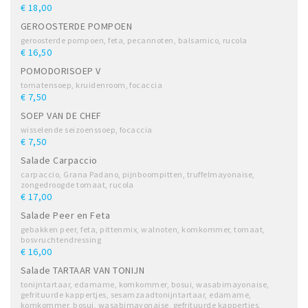
€ 18,00
GEROOSTERDE POMPOEN
geroosterde pompoen, feta, pecannoten, balsamico, rucola
€ 16,50
POMODORISOEP V
tomatensoep, kruidenroom, focaccia
€ 7,50
SOEP VAN DE CHEF
wisselende seizoenssoep, focaccia
€ 7,50
Salade Carpaccio
carpaccio, Grana Padano, pijnboompitten, truffelmayonaise,
zongedroogde tomaat, rucola
€ 17,00
Salade Peer en Feta
gebakken peer, feta, pittenmix, walnoten, komkommer, tomaat,
bosvruchtendressing
€ 16,00
Salade TARTAAR VAN TONIJN
tonijntartaar, edamame, komkommer, bosui, wasabimayonaise,
gefrituurde kappertjes, sesamzaadtonijntartaar, edamame,
komkommer, bosui, wasabimayonaise, gefrituurde kappertjes,