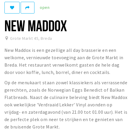
open
Winkelgebieden
Parkeren
NEW MADDOX
Bezienswaardigheden
Grote Markt 45
,
Breda
Musea, theaters & podia
New Maddox is een gezellige all day brasserie en een
Uitjes & activiteiten
welkome, vernieuwde toevoeging aan de Grote Markt in
Toeristische routes
Breda. Het restaurant verwelkomt gasten de hele dag
Natuurgebieden
door voor koffie, lunch, borrel, diner en cocktails.
Baroniepoorten
Op de menukaart staan zowel klassiekers als verrassende
Sport
gerechten, zoals de Norwegian Eggs Benedict of Balkan
Flatbreads. Naast de culinaire beleving biedt New Maddox
Privacy
ook wekelijkse 'Verdraaid Lekker' Vinyl avonden op
vrijdag- en zaterdagavond (van 21.00 tot 01.00 uur). Het is
de perfecte plek om neer te strijken en te genieten van
Inloggen
de bruisende Grote Markt.