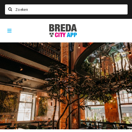
Zoeken
Breda
Home
City
App
Agenda
Deals
Party pics
Nieuws, interviews & blogs
Eten
Drinken
Slapen
Recreatief
Winkels