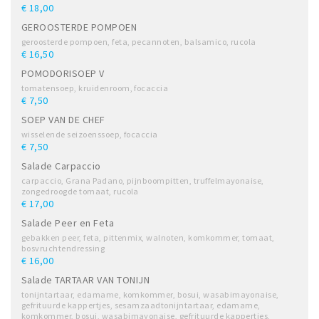
€ 18,00
GEROOSTERDE POMPOEN
geroosterde pompoen, feta, pecannoten, balsamico, rucola
€ 16,50
POMODORISOEP V
tomatensoep, kruidenroom, focaccia
€ 7,50
SOEP VAN DE CHEF
wisselende seizoenssoep, focaccia
€ 7,50
Salade Carpaccio
carpaccio, Grana Padano, pijnboompitten, truffelmayonaise,
zongedroogde tomaat, rucola
€ 17,00
Salade Peer en Feta
gebakken peer, feta, pittenmix, walnoten, komkommer, tomaat,
bosvruchtendressing
€ 16,00
Salade TARTAAR VAN TONIJN
tonijntartaar, edamame, komkommer, bosui, wasabimayonaise,
gefrituurde kappertjes, sesamzaadtonijntartaar, edamame,
komkommer, bosui, wasabimayonaise, gefrituurde kappertjes,