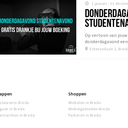
1 januari - 31 dece
DONDERDAG
STUDENTENA
DRANKJE
Op vertoon van jouw
donderdagavond een g
Ettensebaan 2, Bred
appen
Shoppen
staurants Breda
Winkelen in Breda
tgaan in Breda
Winkelgebieden Breda
ernachten in Breda
Parkeren in Breda