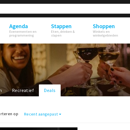
Agenda
Stappen
Shoppen
Evenementen en
Eten, drinken &
Winkels en
programmering
slapen
winkelgebieden
n
Recreatief
Deals
rteren op
Recent aangepast