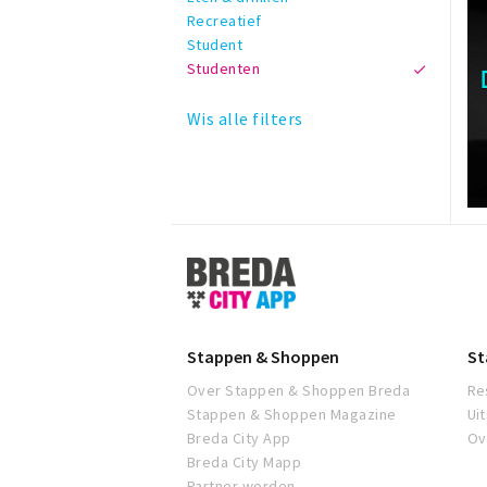
Recreatief
Student
Studenten
Wis alle filters
Stappen
&
Shoppen
Breda
Stappen & Shoppen
St
Over Stappen & Shoppen Breda
Re
Stappen & Shoppen Magazine
Ui
Breda City App
Ov
Breda City Mapp
Partner worden