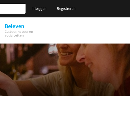
Inloggen
Registreren
Beleven
Cultuur, natuur en
activiteiten