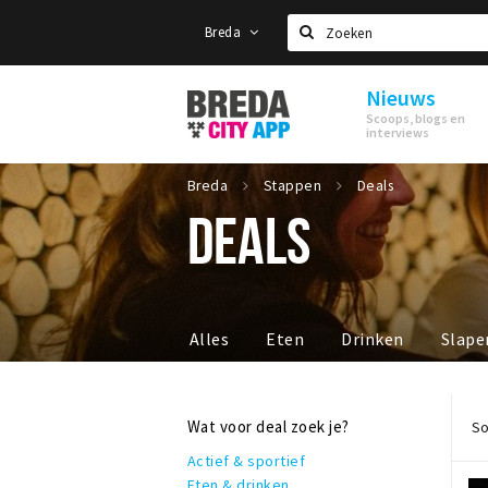
Breda
Zoeken
Nieuws
Stappen
Scoops, blogs en
&
interviews
Shoppen
Breda
Breda
Stappen
Deals
DEALS
Alles
Eten
Drinken
Slape
Wat voor deal zoek je?
So
Actief & sportief
Eten & drinken