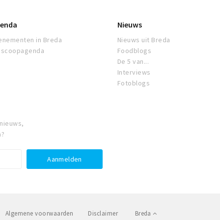
enda
Nieuws
enementen in Breda
Nieuws uit Breda
oscoopagenda
Foodblogs
De 5 van...
Interviews
Fotoblogs
 nieuws,
a?
Algemene voorwaarden
Disclaimer
Breda