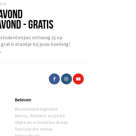
mber
AVOND
VOND - GRATIS
 studentenpas ontvang jij op
ratis drankje bij jouw boeking!
a
Beleven
Bezienswaardigheden
Musea, theaters en podia
Uitjes en activiteiten Breda
Toeristische routes
Natuur Breda