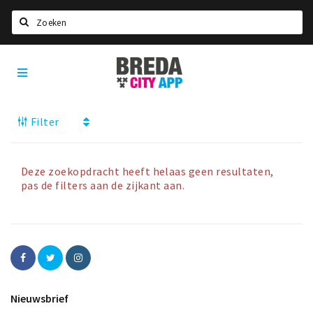
Zoeken
Breda
Home
City
App
Agenda
Filter
Deals
Party pics
Nieuws, interviews & blogs
Deze zoekopdracht heeft helaas geen resultaten,
pas de filters aan de zijkant aan.
Eten
Drinken
Slapen
Recreatief
Nieuwsbrief
Winkels