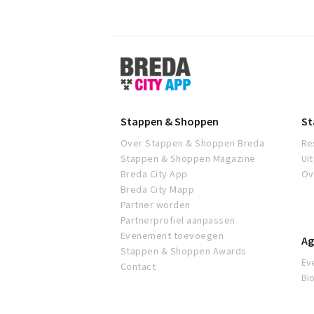
Stappen
&
Shoppen
Breda
Stappen & Shoppen
St
Over Stappen & Shoppen Breda
Re
Stappen & Shoppen Magazine
Ui
Breda City App
Ov
Breda City Mapp
Partner worden
Partnerprofiel aanpassen
Evenement toevoegen
Ag
Stappen & Shoppen Awards
Ev
Contact
Bi