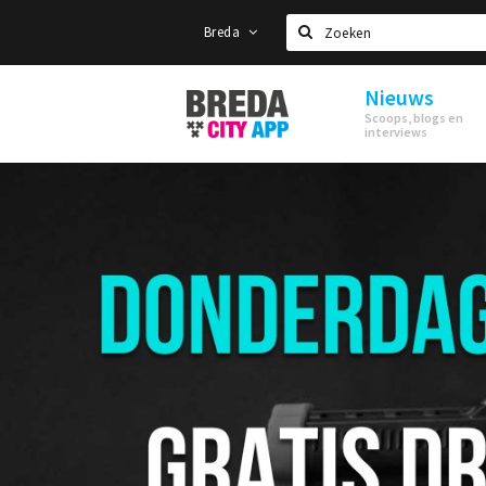
Breda
Zoeken
Nieuws
Stappen
Scoops, blogs en
&
interviews
Shoppen
Breda