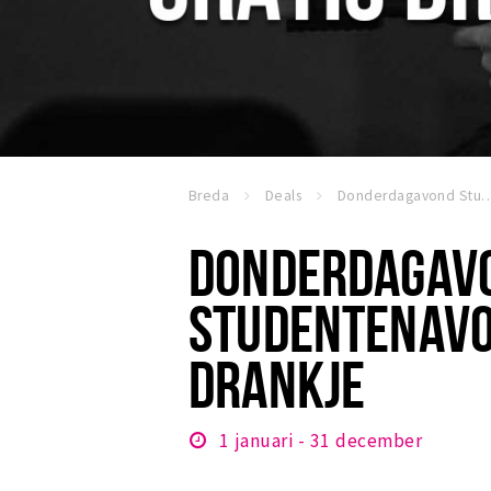
Breda
Deals
Donderdagavond Studentenavond 
DONDERDAGAV
STUDENTENAVO
DRANKJE
1 januari - 31 december