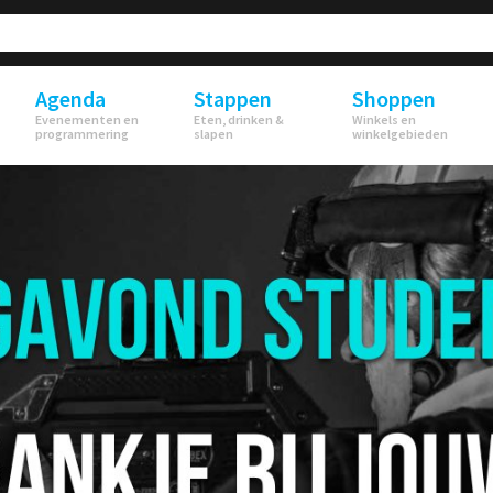
Agenda
Stappen
Shoppen
Evenementen en
Eten, drinken &
Winkels en
programmering
slapen
winkelgebieden