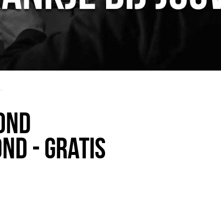
- Gratis Drankje
OND
ND - GRATIS