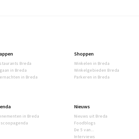
appen
Shoppen
staurants Breda
Winkelen in Breda
tgaan in Breda
Winkelgebieden Breda
ernachten in Breda
Parkeren in Breda
enda
Nieuws
enementen in Breda
Nieuws uit Breda
oscoopagenda
Foodblogs
De 5 van...
Interviews