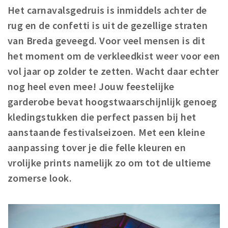
Het carnavalsgedruis is inmiddels achter de
Winkelgebieden
rug en de confetti is uit de gezellige straten
Parkeren
van Breda geveegd. Voor veel mensen is dit
het moment om de verkleedkist weer voor een
Bezienswaardigheden
vol jaar op zolder te zetten. Wacht daar echter
Musea, theaters & podia
nog heel even mee! Jouw feestelijke
Uitjes & activiteiten
garderobe bevat hoogstwaarschijnlijk genoeg
Toeristische routes
kledingstukken die perfect passen bij het
Natuurgebieden
aanstaande festivalseizoen. Met een kleine
Baroniepoorten
aanpassing tover je die felle kleuren en
Sport
vrolijke prints namelijk zo om tot de ultieme
zomerse look.
Privacy
Inloggen