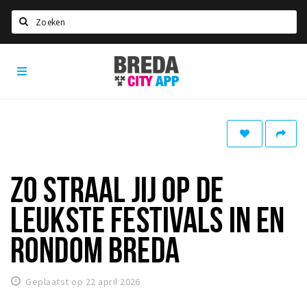
Zoeken
Breda
Home
City
App
Agenda
Deals
Party pics
Nieuws, interviews & blogs
ZO STRAAL JIJ OP DE
Eten
LEUKSTE FESTIVALS IN EN
Drinken
RONDOM BREDA
Slapen
Recreatief
Geplaatst op 22 april 2026
Winkels